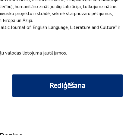
derību), humanitāro zinātņu digitalizācija, tulkojumzinātne.
niecisko projektu izstrādē, sekmē starpnozaru pētījumus,
 Eiropā un Āzijā.
altic Journal of English Language, Literature and Culture” ir
gļu valodas lietojuma jautājumos.
Rediģēšana