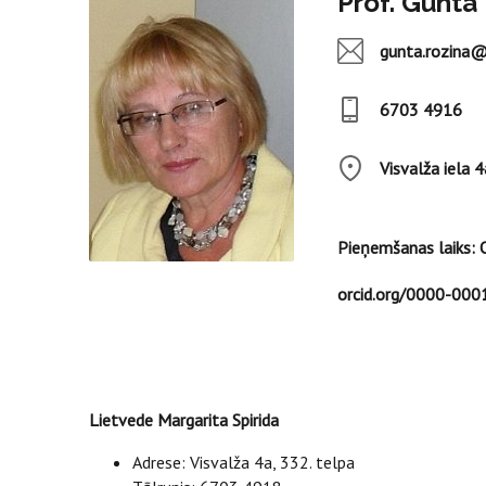
Prof. Gunta
gunta.rozina@
6703 4916
Visvalža iela 4
Pieņemšanas laiks: O
orcid.org/0000-00
Lietvede Margarita Spirida
Adrese: Visvalža 4a, 332. telpa