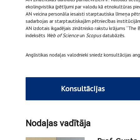
ekolingvistika (pētījumi par valodu kā etnokultūras pie
AN veicina personāla iesaisti starptautiska līmeņa pēt
sadarbojas ar starptautiskajām pētniecības institūcijām
AN izdotais ikgadējais zinātnisko rakstu krājums “The B
indeksēts
Web of Science
un
Scopus
datubāzēs.
Anglistikas nodaļas valodnieki sniedz konsultācijas an
Konsultācijas
Nodaļas vadītāja