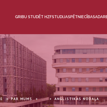
GRIBU STUDĒT HZF
STUDIJAS
PĒTNIECĪBA
SADAR
TE
PAR MUMS
...
ANGLISTIKAS NODAĻA