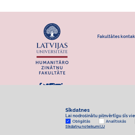
Fakultātes kontak
Sīkdatnes
Lai nodrošinātu pilnvērtīgu šīs v
Obligātās
Analītiskās
Sīkdatņu noteikumi LU