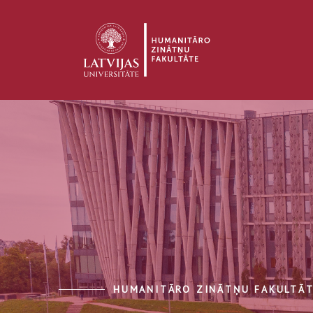
HUMANITĀRO ZINĀTŅU FAKULTĀ