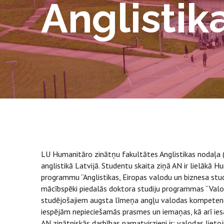
Anglistik
LU Humanitāro zinātņu fakultātes Anglistikas nodaļa (AN
anglistikā Latvijā. Studentu skaita ziņā AN ir lielākā 
programmu “Anglistikas, Eiropas valodu un biznesa stud
mācībspēki piedalās doktora studiju programmas “Valod
studējošajiem augsta līmeņa angļu valodas kompetenc
iespējām nepieciešamās prasmes un iemaņas, kā arī ies
AN zinātniskās darbības pamatvirzieni ir: valodas lieto