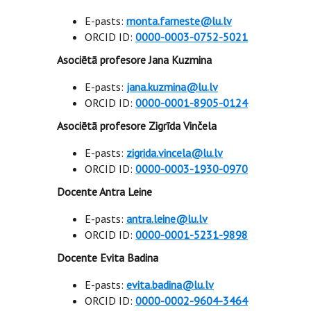
E-pasts:
monta.farneste@lu.lv
ORCID ID:
0000-0003-0752-5021
Asociētā profesore Jana Kuzmina
E-pasts:
jana.kuzmina@lu.lv
ORCID ID:
0000-0001-8905-0124
Asociētā profesore Zigrīda Vinčela
E-pasts:
zigrida.vincela@lu.lv
ORCID ID:
0000-0003-1930-0970
Docente Antra Leine
E-pasts:
antra.leine@lu.lv
ORCID ID:
0000-0001-5231-9898
Docente Evita Badina
E-pasts:
evita.badina@lu.lv
ORCID ID:
0000-0002-9604-3464