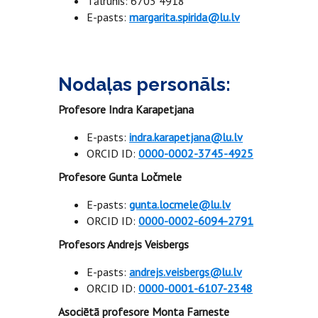
Tālrunis: 6703 4918
E-pasts:
margarita.spirida@lu.lv
Nodaļas personāls:
Profesore Indra Karapetjana
E-pasts:
indra.karapetjana@lu.lv
ORCID ID:
0000-0002-3745-4925
Profesore Gunta Ločmele
E-pasts:
gunta.locmele@lu.lv
ORCID ID:
0000-0002-6094-2791
Profesors Andrejs Veisbergs
E-pasts:
andrejs.veisbergs@lu.lv
ORCID ID:
0000-0001-6107-2348
Asociētā profesore Monta Farneste