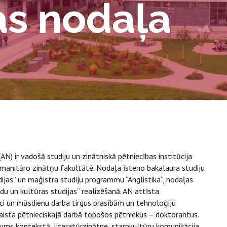
as nodaļa
) ir vadošā studiju un zinātniskā pētniecības institūcija
Humanitāro zinātņu fakultātē. Nodaļa īsteno bakalaura studiju
ijas” un maģistra studiju programmu “Anglistika”, nodaļas
u un kultūras studijas” realizēšanā. AN attīsta
i un mūsdienu darba tirgus prasībām un tehnoloģiju
aista pētnieciskajā darbā topošos pētniekus – doktorantus.
jums kontekstā, literatūrzinātne, starpkultūru komunikācija,