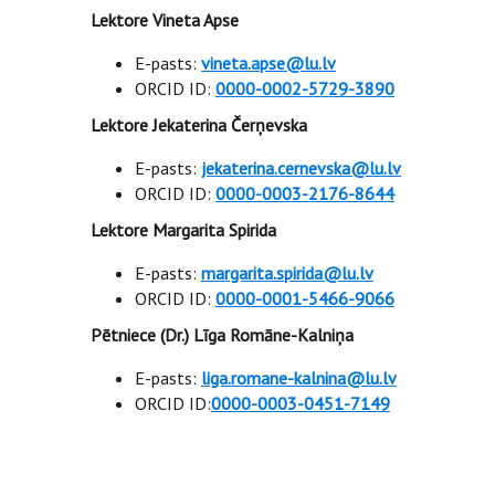
Lektore Vineta Apse
E-pasts:
vineta.apse@lu.lv
ORCID ID:
0000-0002-5729-3890
Lektore Jekaterina Čerņevska
E-pasts:
jekaterina.cernevska@lu.lv
ORCID ID:
0000-0003-2176-8644
Lektore Margarita Spirida
E-pasts:
margarita.spirida@lu.lv
ORCID ID:
0000-0001-5466-9066
Pētniece (Dr.) Līga Romāne-Kalniņa
E-pasts:
liga.romane-kalnina@lu.lv
ORCID ID:
0000-0003-0451-7149