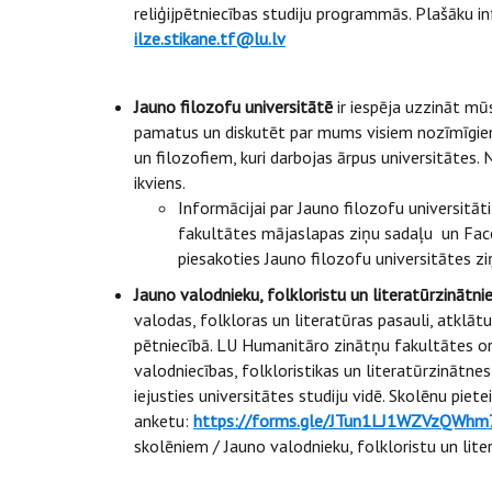
reliģijpētniecības studiju programmās. Plašāku in
ilze.stikane.tf@lu.lv
Jauno filozofu universitātē
ir iespēja uzzināt mū
pamatus un diskutēt par mums visiem nozīmīgiem
un filozofiem, kuri darbojas ārpus universitātes.
ikviens.
Informācijai par Jauno filozofu universitā
fakultātes mājaslapas ziņu sadaļu un Fac
piesakoties Jauno filozofu universitātes z
Jauno valodnieku, folkloristu un literatūrzinātni
valodas, folkloras un literatūras pasauli, atklā
pētniecībā. LU Humanitāro zinātņu fakultātes org
valodniecības, folkloristikas un literatūrzinātn
iejusties universitātes studiju vidē. Skolēnu piete
anketu:
https://forms.gle/JTun1LJ1WZVzQWhm
skolēniem / Jauno valodnieku, folkloristu un lite