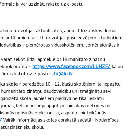
formāciju var uzzināt, raksto uz e-pastu:
sdienu filozofijas aktualitātes, apgūt filozofiskās domas
 jautājumiem ar LU filozofijas pasniedzējiem, studentiem
 Nodarbības ir piemērotas vidusskolēniem, tomēr aicināts ir
ti varat sekot līdzi, apmeklējot Humanitāro zinātņu
ebook profilu –
https://www.facebook.com/LUHZF/
, kā arī
iņām, rakstot uz e-pastu:
jfu@lu.lv
.
eku skola
ir paredzēta 10.–12. klašu skolēniem, lai iepazītu
tu humanitāro zinātņu daudzveidību un izmēģinātu sevi
anizētā skola jauniešiem piedāvā ne tikai ieskatu
es jomās, bet arī iespēju apgūt pētniecības metodes un
ikšanās norisinās elektroniski, aizpildot pieteikšanās
7
Vairāk informācijas skolas aprakstā sadaļā - Nodarbības
ratūrzinātnieku skola.