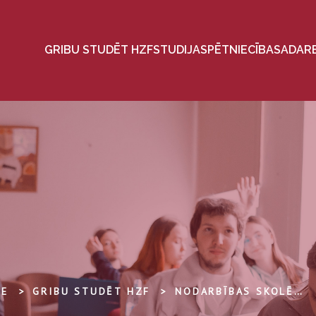
GRIBU STUDĒT HZF
STUDIJAS
PĒTNIECĪBA
SADAR
TE
GRIBU STUDĒT HZF
NODARBĪBAS SKOLĒNIEM