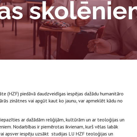
as skolēnie
tāte (HZF) piedāvā daudzveidīgas iespējas dažādu humanitāro
tārās zinātnes vai apgūt kaut ko jaunu, var apmeklēt kādu no
 iepazīties ar dažādām reliģijām, kultūrām un ar teoloģijas un
ieniem. Nodarbības ir piemērotas ikvienam, kurš vēlas labāk
 vai apsver iespēju uzsākt studijas LU HZF teoloģijas un