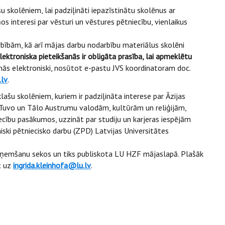
u skolēniem, lai padziļināti iepazīstinātu skolēnus ar
 interesi par vēsturi un vēstures pētniecību, vienlaikus
bībām, kā arī mājas darbu nodarbību materiālus skolēni
ektroniska pieteikšanās ir obligāta prasība, lai apmeklētu
inās elektroniski, nosūtot e-pastu JVS koordinatoram doc.
.lv
.
lašu skolēniem, kuriem ir padziļināta interese par Āzijas
 Tuvo un Tālo Austrumu valodām, kultūrām un reliģijām,
cību pasākumos, uzzināt par studiju un karjeras iespējām
tniski pētniecisko darbu (ZPD) Latvijas Universitātes
uzņemšanu sekos un tiks publiskota LU HZF mājaslapā. Plašāk
t uz
ingrida.kleinhofa@lu.lv
.