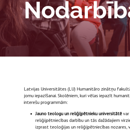
Nodarbīb
Latvijas Universitātes (LU) Humanitāro zinātņu fakul
jomu iepazīšanai. Skolēniem, kuri vēlas iepazīt humani
interešu programmām:
Jauno teologu un reliģijpētnieku universitātē
var
reliģijpētniecības darbību un tās dažādajiem virz
izprast teoloģijas un reliģijpētniecības nozares,