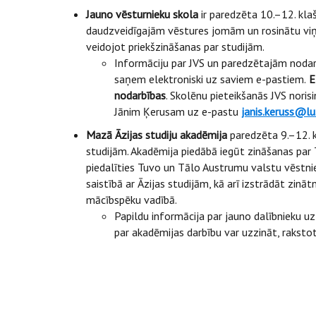
Jauno vēsturnieku
skola
ir paredzēta 10.–12. klaš
daudzveidīgajām vēstures jomām un rosinātu viņos
veidojot priekšzināšanas par studijām.
Informāciju par JVS un paredzētajām nodar
saņem elektroniski uz saviem e-pastiem.
El
nodarbības
. Skolēnu pieteikšanās JVS noris
Jānim Ķerusam uz e-pastu
janis.keruss@lu
Mazā Āzijas studiju akadēmija
paredzēta 9.–12. k
studijām. Akadēmija piedābā iegūt zināšanas par
piedalīties Tuvo un Tālo Austrumu valstu vēstnie
saistībā ar Āzijas studijām, kā arī izstrādāt zinā
mācībspēku vadībā.
Papildu informācija par jauno dalībnieku 
par akadēmijas darbību var uzzināt, raksto