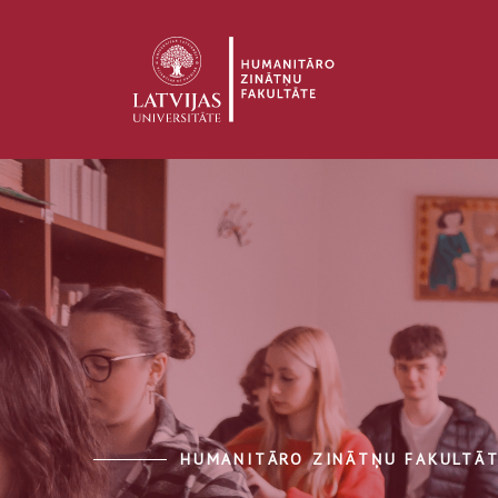
HUMANITĀRO ZINĀTŅU FAKULTĀ