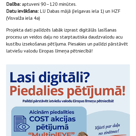
Dalība:
aptuveni 90–120 minūtes.
Datu ievākšana:
LU Dabas mājā (Jelgavas iela 1) un HZF
(Visvalža iela 4a)
Projekta dati palīdzēs labāk izprast digitālās lasīšanas
procesu un veidos daļu no starptautiska daudzvalodu acu
kustību izsekošanas pētījuma. Piesakies un palīdzi pārstāvēt
latviešu valodu Eiropas līmeņa pētniecībā!