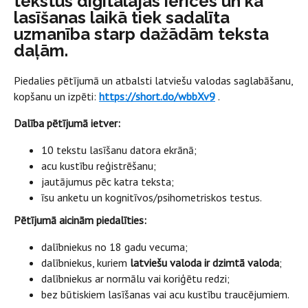
tekstus digitālajās ierīcēs un kā
lasīšanas laikā tiek sadalīta
uzmanība starp dažādām teksta
daļām.
Piedalies pētījumā un atbalsti latviešu valodas saglabāšanu,
kopšanu un izpēti:
https://short.do/wbbXv9
.
Dalība pētījumā ietver:
10 tekstu lasīšanu datora ekrānā;
acu kustību reģistrēšanu;
jautājumus pēc katra teksta;
īsu anketu un kognitīvos/psihometriskos testus.
Pētījumā aicinām piedalīties:
dalībniekus no 18 gadu vecuma;
dalībniekus, kuriem
latviešu valoda ir dzimtā valoda
;
dalībniekus ar normālu vai koriģētu redzi;
bez būtiskiem lasīšanas vai acu kustību traucējumiem.