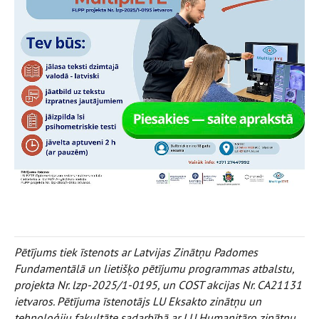
Pētījums tiek īstenots ar Latvijas Zinātņu Padomes
Fundamentālā un lietišķo pētījumu programmas atbalstu,
projekta Nr. lzp-2025/1-0195, un COST akcijas Nr. CA21131
ietvaros. Pētījuma īstenotājs LU Eksakto zinātņu un
tehnoloģiju fakultāte sadarbībā ar LU Humanitāro zinātņu