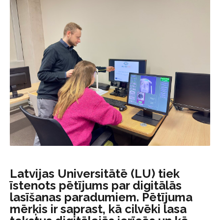
Latvijas Universitātē (LU) tiek
īstenots pētījums par digitālās
lasīšanas paradumiem. Pētījuma
mērķis ir saprast, kā cilvēki lasa