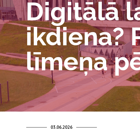
Digitālā l
ikdiena? 
līmeņa p
03.06.2026