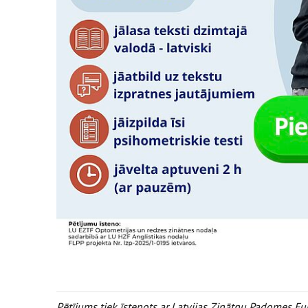
Pētījums tiek īstenots ar Latvijas Zinātņu Padomes F