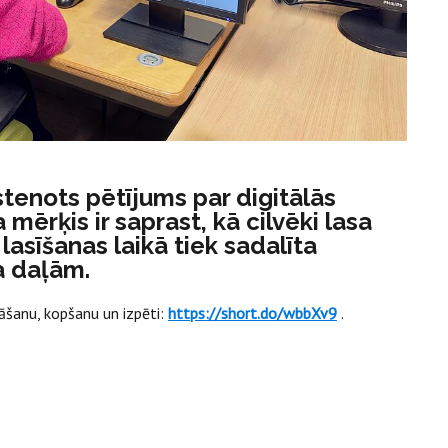
īstenots pētījums par digitālās
ērķis ir saprast, kā cilvēki lasa
 lasīšanas laikā tiek sadalīta
a daļām.
āšanu, kopšanu un izpēti:
https://short.do/wbbXv9
.