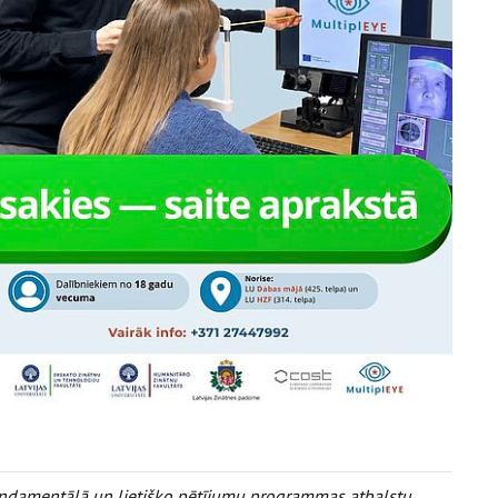
undamentālā un lietišķo pētījumu programmas atbalstu,