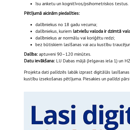
īsu anketu un kognitīvos/psihometriskos testus.
Pētījumā aicinām piedalīties:
dalībniekus no 18 gadu vecuma;
dalībniekus, kuriem
latviešu valoda ir dzimtā val
dalībniekus ar normālu vai koriģētu redzi;
bez būtiskiem lasīšanas vai acu kustību traucēj
Dalība:
aptuveni 90–120 minūtes.
Datu ievākšana:
LU Dabas mājā (Jelgavas iela 1) un HZ
Projekta dati palīdzēs labāk izprast digitālās lasīšan
kustību izsekošanas pētījuma. Piesakies un palīdzi pār