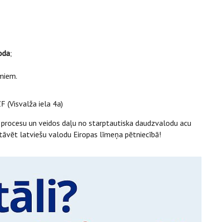
oda
;
umiem.
F (Visvalža iela 4a)
as procesu un veidos daļu no starptautiska daudzvalodu acu
stāvēt latviešu valodu Eiropas līmeņa pētniecībā!