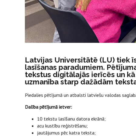
Latvijas Universitātē (LU) tiek 
lasīšanas paradumiem. Pētījuma m
tekstus digitālajās ierīcēs un kā
uzmanība starp dažādām tekst
Piedalies pētījumā un atbalsti latviešu valodas saglab
Dalība pētījumā ietver:
10 tekstu lasīšanu datora ekrānā;
acu kustību reģistrēšanu;
jautājumus pēc katra teksta;