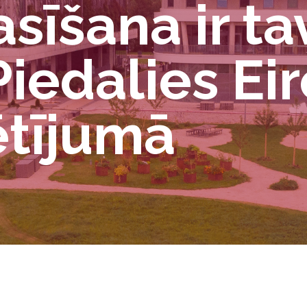
asīšana ir ta
Piedalies Ei
ētījumā