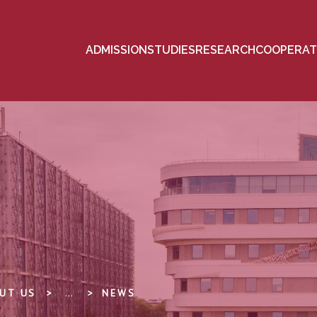
ADMISSION
STUDIES
RESEARCH
COOPERAT
UT US
...
NEWS