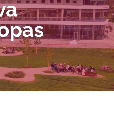
va
ropas