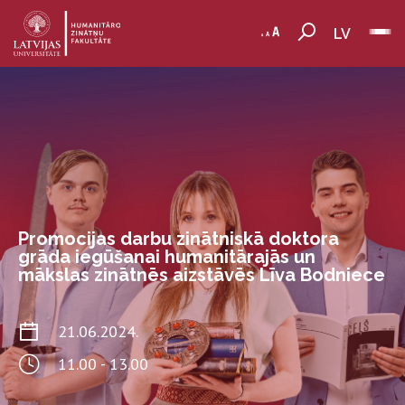
LV
Promocijas darbu zinātniskā doktora
grāda iegūšanai humanitārajās un
mākslas zinātnēs aizstāvēs Līva Bodniece
21.06.2024.
11.00 - 13.00