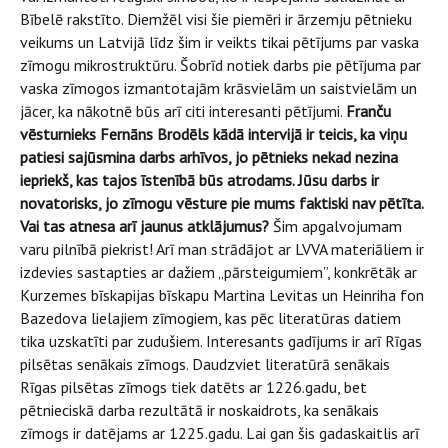
Bībelē rakstīto. Diemžēl visi šie piemēri ir ārzemju pētnieku
veikums un Latvijā līdz šim ir veikts tikai pētījums par vaska
zīmogu mikrostruktūru. Šobrīd notiek darbs pie pētījuma par
vaska zīmogos izmantotajām krāsvielām un saistvielām un
jācer, ka nākotnē būs arī citi interesanti pētījumi.
Franču
vēsturnieks Fernāns Brodēls kādā intervijā ir teicis, ka viņu
patiesi sajūsmina darbs arhīvos, jo pētnieks nekad nezina
iepriekš, kas tajos īstenībā būs atrodams. Jūsu darbs ir
novatorisks, jo zīmogu vēsture pie mums faktiski nav pētīta.
Vai tas atnesa arī jaunus atklājumus?
Šim apgalvojumam
varu pilnībā piekrist! Arī man strādājot ar LVVA materiāliem ir
izdevies sastapties ar dažiem „pārsteigumiem”, konkrētāk ar
Kurzemes bīskapijas bīskapu Martina Levitas un Heinriha fon
Bazedova lielajiem zīmogiem, kas pēc literatūras datiem
tika uzskatīti par zudušiem. Interesants gadījums ir arī Rīgas
pilsētas senākais zīmogs. Daudzviet literatūrā senākais
Rīgas pilsētas zīmogs tiek datēts ar 1226.gadu, bet
pētnieciskā darba rezultātā ir noskaidrots, ka senākais
zīmogs ir datējams ar 1225.gadu. Lai gan šis gadaskaitlis arī