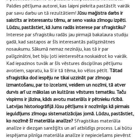
Paldies pētījuma autorei, kas laipni piekrita pastāstīt vairāk
par savu darbu un tā rezultātiem!
Jūsu maģistra darbs ir
saistīts ar interesantu tēmu, ar seno vaska zīmogu izpēti.
Lūdzu, pastāstiet, kā Jums radās interese par sfragistiku?
Interese par sfragistiku radās jau pirmajā bakalaura studiju
gadā, kad sastapos ar šīs interesantās palīgzinātnes
nosaukumu. Sākumā nemaz nezināju, kas tā ir par
palīgzinātni, bet biju ļoti ieinteresēta noskaidrot ko vairāk.
Kad iepazinos tuvāk ar šīs vēstures disciplīnas pētījumu
avotiem, sapratu, ka šī ir tā tēma, ko vēlos pētīt.
Tātad
sfragistika dod iespēju ne tikai uzzināt par zīmogu
izmantošanu, par to izcelsmi, veidiem un nozīmi, tā atver
durvis arī uz mākslas un kultūras vēstures tematiku. Taču
vispirms ir jāzina, kāds avotu materiāls ir pētnieku rīcībā.
Latvijas historiogrāfijā Jūsu pētījums ir nozīmīgs kā pirmais
ieguldījums zīmogu sistematizācijas jomā. Lūdzu, pastāstiet,
ko nozīmē šī materiāla analīze?
Sfragistikas materiāla
analīze ir diezgan sarežģīts un arī atbildīgs process. Lai būtu
iespējama pilnīga materiāla analīze ir nepieciešams pievērst