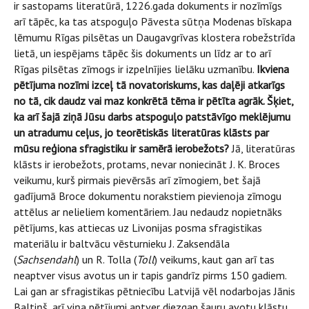
ir sastopams literatūrā, 1226.gada dokuments ir nozīmīgs
arī tāpēc, ka tas atspoguļo Pāvesta sūtņa Modenas bīskapa
lēmumu Rīgas pilsētas un Daugavgrīvas klostera robežstrīda
lietā, un iespējams tāpēc šis dokuments un līdz ar to arī
Rīgas pilsētas zīmogs ir izpelnījies lielāku uzmanību.
Ikviena
pētījuma nozīmi izceļ tā novatoriskums, kas daļēji atkarīgs
no tā, cik daudz vai maz konkrētā tēma ir pētīta agrāk. Šķiet,
ka arī šajā ziņā Jūsu darbs atspoguļo patstāvīgo meklējumu
un atradumu ceļus, jo teorētiskās literatūras klāsts par
mūsu reģiona sfragistiku ir samērā ierobežots?
Jā, literatūras
klāsts ir ierobežots, protams, nevar noniecināt J. K. Broces
veikumu, kurš pirmais pievērsās arī zīmogiem, bet šajā
gadījumā Broce dokumentu norakstiem pievienoja zīmogu
attēlus ar nelieliem komentāriem. Jau nedaudz nopietnāks
pētījums, kas attiecas uz Livonijas posma sfragistikas
materiālu ir baltvācu vēsturnieku J. Zaksendāla
(
Sachsendahl
) un R. Tolla (
Toll
) veikums, kaut gan arī tas
neaptver visus avotus un ir tapis gandrīz pirms 150 gadiem.
Lai gan ar sfragistikas pētniecību Latvijā vēl nodarbojas Jānis
Baltiņš, arī viņa pētījumi aptver diezgan šauru avotu klāstu