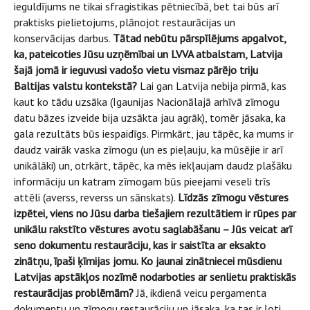
ieguldījums ne tikai sfragistikas pētniecībā, bet tai būs arī
praktisks pielietojums, plānojot restaurācijas un
konservācijas darbus.
Tātad nebūtu pārspīlējums apgalvot,
ka, pateicoties Jūsu uzņēmībai un LVVA atbalstam, Latvija
šajā jomā ir ieguvusi vadošo vietu vismaz pārējo triju
Baltijas valstu kontekstā?
Lai gan Latvija nebija pirmā, kas
kaut ko tādu uzsāka (Igaunijas Nacionālajā arhīvā zīmogu
datu bāzes izveide bija uzsākta jau agrāk), tomēr jāsaka, ka
gala rezultāts būs iespaidīgs. Pirmkārt, jau tāpēc, ka mums ir
daudz vairāk vaska zīmogu (un es pieļauju, ka mūsējie ir arī
unikālāki) un, otrkārt, tāpēc, ka mēs iekļaujam daudz plašāku
informāciju un katram zīmogam būs pieejami veseli trīs
attēli (averss, reverss un sānskats).
Līdzās zīmogu vēstures
izpētei, viens no Jūsu darba tiešajiem rezultātiem ir rūpes par
unikālu rakstīto vēstures avotu saglabāšanu – Jūs veicat arī
seno dokumentu restaurāciju, kas ir saistīta ar eksakto
zinātņu, īpaši ķīmijas jomu. Ko jaunai zinātniecei mūsdienu
Latvijas apstākļos nozīmē nodarboties ar senlietu praktiskās
restaurācijas problēmām?
Jā, ikdienā veicu pergamenta
dokumentu un zīmogu restaurāciju un jāsaka, ka tas ir ļoti