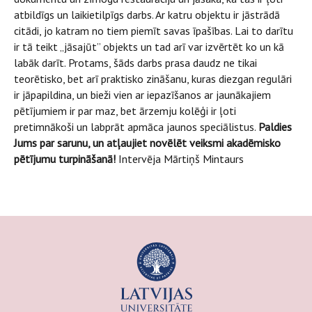
atbildīgs un laikietilpīgs darbs. Ar katru objektu ir jāstrādā
citādi, jo katram no tiem piemīt savas īpašības. Lai to darītu
ir tā teikt „jāsajūt” objekts un tad arī var izvērtēt ko un kā
labāk darīt. Protams, šāds darbs prasa daudz ne tikai
teorētisko, bet arī praktisko zināšanu, kuras diezgan regulāri
ir jāpapildina, un bieži vien ar iepazīšanos ar jaunākajiem
pētījumiem ir par maz, bet ārzemju kolēģi ir ļoti
pretimnākoši un labprāt apmāca jaunos speciālistus.
Paldies
Jums par sarunu, un atļaujiet novēlēt veiksmi akadēmisko
pētījumu turpināšanā!
Intervēja Mārtiņš Mintaurs