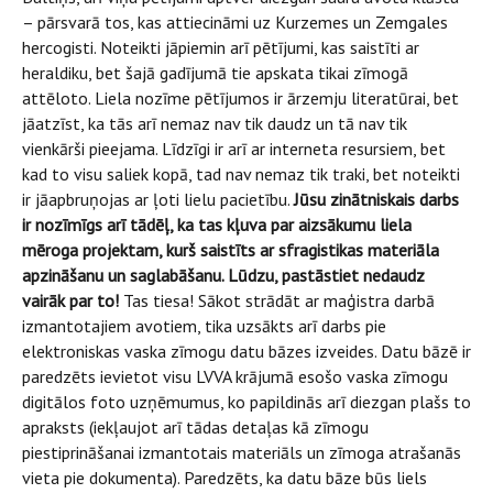
– pārsvarā tos, kas attiecināmi uz Kurzemes un Zemgales
hercogisti. Noteikti jāpiemin arī pētījumi, kas saistīti ar
heraldiku, bet šajā gadījumā tie apskata tikai zīmogā
attēloto. Liela nozīme pētījumos ir ārzemju literatūrai, bet
jāatzīst, ka tās arī nemaz nav tik daudz un tā nav tik
vienkārši pieejama. Līdzīgi ir arī ar interneta resursiem, bet
kad to visu saliek kopā, tad nav nemaz tik traki, bet noteikti
ir jāapbruņojas ar ļoti lielu pacietību.
Jūsu zinātniskais darbs
ir nozīmīgs arī tādēļ, ka tas kļuva par aizsākumu liela
mēroga projektam, kurš saistīts ar sfragistikas materiāla
apzināšanu un saglabāšanu. Lūdzu, pastāstiet nedaudz
vairāk par to!
Tas tiesa! Sākot strādāt ar maģistra darbā
izmantotajiem avotiem, tika uzsākts arī darbs pie
elektroniskas vaska zīmogu datu bāzes izveides. Datu bāzē ir
paredzēts ievietot visu LVVA krājumā esošo vaska zīmogu
digitālos foto uzņēmumus, ko papildinās arī diezgan plašs to
apraksts (iekļaujot arī tādas detaļas kā zīmogu
piestiprināšanai izmantotais materiāls un zīmoga atrašanās
vieta pie dokumenta). Paredzēts, ka datu bāze būs liels