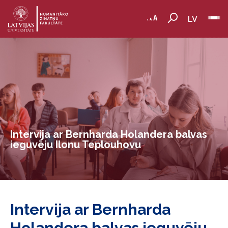
LV
Intervija ar Bernharda Holandera balvas
ieguvēju Ilonu Teplouhovu
Intervija ar Bernharda
Holandera balvas ieguvēju