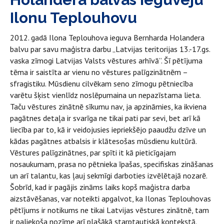
Ilonu Teplouhovu
2012. gadā Ilona Teplouhova ieguva Bernharda Holandera
balvu par savu maģistra darbu „Latvijas teritorijas 13.-17.gs.
vaska zīmogi Latvijas Valsts vēstures arhīvā”. Šī pētījuma
tēma ir saistīta ar vienu no vēstures palīgzinātnēm –
sfragistiku. Mūsdienu cilvēkam seno zīmogu pētniecība
varētu šķist vienlīdz noslēpumaina un nepazīstama lieta.
Taču vēstures zinātnē sīkumu nav, ja apzināmies, ka ikviena
pagātnes detaļa ir svarīga ne tikai pati par sevi, bet arī kā
liecība par to, kā ir veidojusies iepriekšējo paaudžu dzīve un
kādas pagātnes atbalsis ir klātesošas mūsdienu kultūrā.
Vēstures palīgzinātnes, par spīti it kā pieticīgajam
nosaukumam, prasa no pētnieka īpašas, specifiskas zināšanas
un arī talantu, kas ļauj sekmīgi darboties izvēlētajā nozarē.
Šobrīd, kad ir pagājis zināms laiks kopš maģistra darba
aizstāvēšanas, var noteikti apgalvot, ka Ilonas Teplouhovas
pētījums ir notikums ne tikai Latvijas vēstures zinātnē, tam
ir paliekoša nozīme arī plašākā starptautiskā kontekstā.