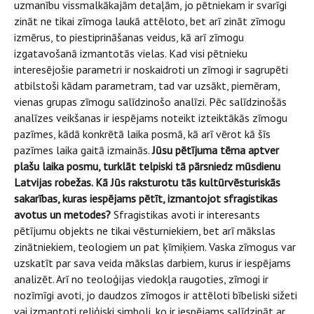
uzmanību vissmalkākajām detaļām, jo pētniekam ir svarīgi
zināt ne tikai zīmoga laukā attēloto, bet arī zināt zīmogu
izmērus, to piestiprināšanas veidus, kā arī zīmogu
izgatavošanā izmantotās vielas. Kad visi pētnieku
interesējošie parametri ir noskaidroti un zīmogi ir sagrupēti
atbilstoši kādam parametram, tad var uzsākt, piemēram,
vienas grupas zīmogu salīdzinošo analīzi. Pēc salīdzinošās
analīzes veikšanas ir iespējams noteikt izteiktākās zīmogu
pazīmes, kādā konkrētā laika posmā, kā arī vērot kā šīs
pazīmes laika gaitā izmainās.
Jūsu pētījuma tēma aptver
plašu laika posmu, turklāt telpiski tā pārsniedz mūsdienu
Latvijas robežas. Kā Jūs raksturotu tās kultūrvēsturiskās
sakarības, kuras iespējams pētīt, izmantojot sfragistikas
avotus un metodes?
Sfragistikas avoti ir interesants
pētījumu objekts ne tikai vēsturniekiem, bet arī mākslas
zinātniekiem, teologiem un pat ķīmiķiem. Vaska zīmogus var
uzskatīt par sava veida mākslas darbiem, kurus ir iespējams
analizēt. Arī no teoloģijas viedokļa raugoties, zīmogi ir
nozīmīgi avoti, jo daudzos zīmogos ir attēloti bībeliski sižeti
vai izmantoti reliģiski simboli, ko ir iespējams salīdzināt ar