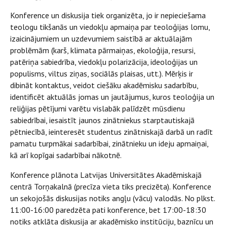
Konference un diskusija tiek organizēta, jo ir nepieciešama
teologu tikšanās un viedokļu apmaiņa par teoloģijas lomu,
izaicinājumiem un uzdevumiem saistībā ar aktuālajām
problēmām (karš, klimata pārmaiņas, ekoloģija, resursi,
patēriņa sabiedrība, viedokļu polarizācija, ideoloģijas un
populisms, viltus ziņas, sociālās plaisas, utt.). Mērķis ir
dibināt kontaktus, veidot ciešāku akadēmisku sadarbību,
identificēt aktuālās jomas un jautājumus, kuros teoloģija un
reliģijas pētījumi varētu vislabāk palīdzēt mūsdienu
sabiedrībai, iesaistīt jaunos zinātniekus starptautiskajā
pētniecībā, ieinteresēt studentus zinātniskajā darbā un radīt
pamatu turpmākai sadarbībai, zinātnieku un ideju apmaiņai,
kā arī kopīgai sadarbībai nākotnē.
Konference plānota Latvijas Universitātes Akadēmiskajā
centrā Torņakalnā (precīza vieta tiks precizēta). Konference
un sekojošās diskusijas notiks angļu (vācu) valodās. No plkst.
11:00-16:00 paredzēta pati konference, bet 17:00-18:30
notiks atklāta diskusija ar akadēmisko institūciju, baznīcu un