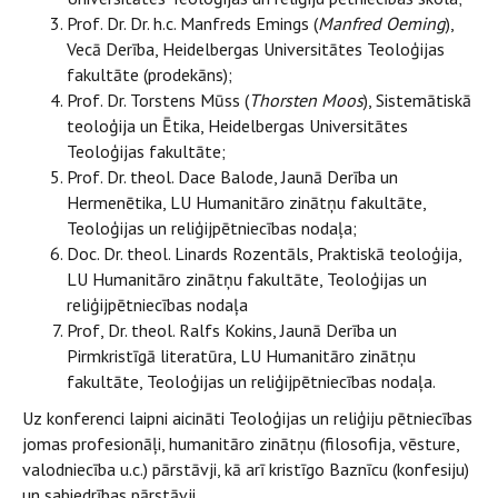
Prof. Dr. Dr. h.c. Manfreds Emings (
Manfred Oeming
),
Vecā Derība, Heidelbergas Universitātes Teoloģijas
fakultāte (prodekāns);
Prof. Dr. Torstens Mūss (
Thorsten Moos
), Sistemātiskā
teoloģija un Ētika, Heidelbergas Universitātes
Teoloģijas fakultāte;
Prof. Dr. theol. Dace Balode, Jaunā Derība un
Hermenētika, LU Humanitāro zinātņu fakultāte,
Teoloģijas un reliģijpētniecības nodaļa;
Doc. Dr. theol. Linards Rozentāls, Praktiskā teoloģija,
LU Humanitāro zinātņu fakultāte, Teoloģijas un
reliģijpētniecības nodaļa
Prof, Dr. theol. Ralfs Kokins, Jaunā Derība un
Pirmkristīgā literatūra, LU Humanitāro zinātņu
fakultāte, Teoloģijas un reliģijpētniecības nodaļa.
Uz konferenci laipni aicināti Teoloģijas un reliģiju pētniecības
jomas profesionāļi, humanitāro zinātņu (filosofija, vēsture,
valodniecība u.c.) pārstāvji, kā arī kristīgo Baznīcu (konfesiju)
un sabiedrības pārstāvji.