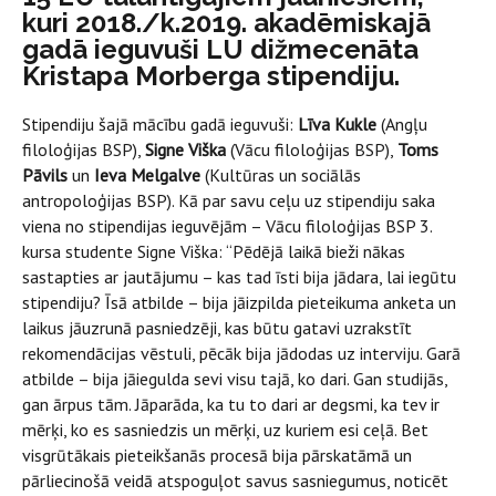
kuri 2018./k.2019. akadēmiskajā
gadā ieguvuši LU dižmecenāta
Kristapa Morberga stipendiju.
Stipendiju šajā mācību gadā ieguvuši:
Līva Kukle
(Angļu
filoloģijas BSP),
Signe Viška
(Vācu filoloģijas BSP),
Toms
Pāvils
un
Ieva Melgalve
(Kultūras un sociālās
antropoloģijas BSP). Kā par savu ceļu uz stipendiju saka
viena no stipendijas ieguvējām – Vācu filoloģijas BSP 3.
kursa studente Signe Viška: “Pēdējā laikā bieži nākas
sastapties ar jautājumu – kas tad īsti bija jādara, lai iegūtu
stipendiju? Īsā atbilde – bija jāizpilda pieteikuma anketa un
laikus jāuzrunā pasniedzēji, kas būtu gatavi uzrakstīt
rekomendācijas vēstuli, pēcāk bija jādodas uz interviju. Garā
atbilde – bija jāiegulda sevi visu tajā, ko dari. Gan studijās,
gan ārpus tām. Jāparāda, ka tu to dari ar degsmi, ka tev ir
mērķi, ko es sasniedzis un mērķi, uz kuriem esi ceļā. Bet
visgrūtākais pieteikšanās procesā bija pārskatāmā un
pārliecinošā veidā atspoguļot savus sasniegumus, noticēt