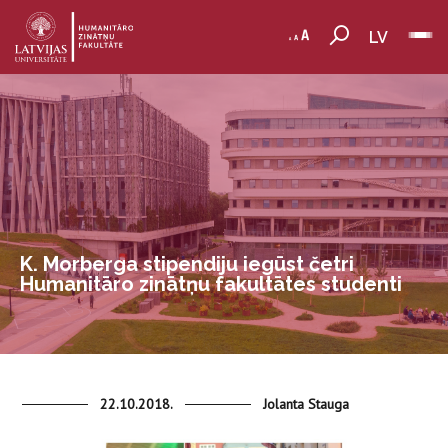
LV
K. Morberga stipendiju iegūst četri
Humanitāro zinātņu fakultātes studenti
22.10.2018.
Jolanta Stauga