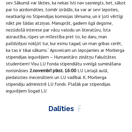
sev. Sākumā var likties, ka nekas īsti nav sasniegts, bet, sākot
par to aizdomāties, tomēr izrādās, ka var ar sevi lepoties,
neatkarīgi no Stipendijas komisijas lēmuma, un ir ļoti vērtīgi
nākt pie šādas atziņas. Manuprāt, gadiem ilgā degsme,
nezūdošā interese par vācu valodu un literatūru, īsta
aizrautība, rūpes un mīlestība pret to, ko daru, man
palīdzējusi nokļūt tur, kur esmu tagad, un man gribas cerēt,
ka tas ir tikai sākums.” Apsveicam un lepojamies ar Morberga
stipendijas ieguvējiem – Humanitāro zinātņu fakultātes
studentiem! Visu LU fonda stipendiātu svinīgā sumināšana
norisināsies
2.novembrī
plkst. 16:00
LU Lielajā aulā,
piedaloties mecenātiem un LU vadībai. K. Morberga
stipendiju administrē LU fonds.
Plašāk par stipendijas
ieguvējiem šogad LU
Dalīties