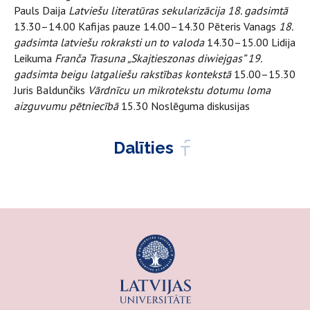
Pauls Daija
Latviešu literatūras sekularizācija 18. gadsimtā
13.30–14.00 Kafijas pauze 14.00–14.30 Pēteris Vanags
18.
gadsimta latviešu rokraksti un to valoda
14.30–15.00 Lidija
Leikuma
Franča Trasuna „Skajtieszonas diwiejgas” 19.
gadsimta beigu latgaliešu rakstības kontekstā
15.00–15.30
Juris Baldunčiks
Vārdnīcu un mikrotekstu dotumu loma
aizguvumu pētniecībā
15.30 Noslēguma diskusijas
Dalīties