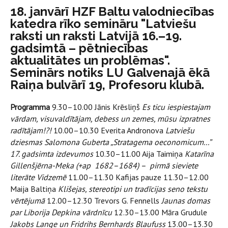
18. janvārī HZF Baltu valodniecības
katedra rīko semināru "Latviešu
raksti un raksti Latvijā 16.–19.
gadsimtā – pētniecības
aktualitātes un problēmas".
Seminārs notiks LU Galvenajā ēkā
Raiņa bulvārī 19, Profesoru klubā.
Programma
9.30–10.00 Jānis Krēsliņš
Es ticu iespiestajam
vārdam, visuvaldītājam, debess un zemes, mūsu izpratnes
radītājam!?!
10.00–10.30 Everita Andronova
Latviešu
dziesmas Salomona Guberta „Stratagema oeconomicum...”
17. gadsimta izdevumos
10.30–11.00 Aija Taimiņa
Katarīna
Gillenšjērna-Meka (+ap 1682–1684) – pirmā sieviete
literāte Vidzemē
11.00–11.30 Kafijas pauze 11.30–12.00
Maija Baltiņa
Klišejas, stereotipi un tradīcijas seno tekstu
vērtējumā
12.00–12.30 Trevors G. Fennells
Jaunas domas
par Liborija Depkina vārdnīcu
12.30–13.00 Māra Grudule
Jakobs Lange un Fridrihs Bernhards Blaufuss
13.00–13.30