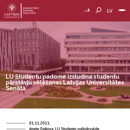
LV
LU Studentu padome izsludina studentu
pārstāvju vēlēšanas Latvijas Universitātes
Senātā
01.11.2011.
Anete Enikova, LU Studentu pašpārvalde