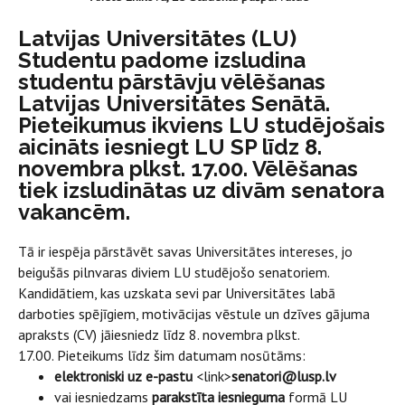
Latvijas Universitātes (LU)
Studentu padome izsludina
studentu pārstāvju vēlēšanas
Latvijas Universitātes Senātā.
Pieteikumus ikviens LU studējošais
aicināts iesniegt LU SP līdz 8.
novembra plkst. 17.00. Vēlēšanas
tiek izsludinātas uz divām senatora
vakancēm.
Tā ir iespēja pārstāvēt savas Universitātes intereses, jo
beigušās pilnvaras diviem LU studējošo senatoriem.
Kandidātiem, kas uzskata sevi par Universitātes labā
darboties spējīgiem, motivācijas vēstule un dzīves gājuma
apraksts (CV) jāiesniedz līdz 8. novembra plkst.
17.00. Pieteikums līdz šim datumam nosūtāms:
elektroniski uz e-pastu
<link>
senatori@lusp.lv
vai iesniedzams
parakstīta iesnieguma
formā LU