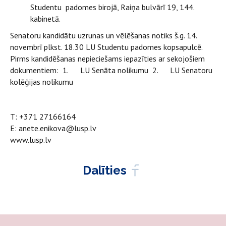
Studentu padomes birojā, Raiņa bulvārī 19, 144.
kabinetā.
Senatoru kandidātu uzrunas un vēlēšanas notiks š.g. 14.
novembrī plkst. 18.30 LU Studentu padomes kopsapulcē.
Pirms kandidēšanas nepieciešams iepazīties ar sekojošiem
dokumentiem: 1.
LU Senāta nolikumu 2.
LU Senatoru
kolēģijas nolikumu
T: +371 27166164
E:
anete.enikova@lusp.lv
www.lusp.lv
Dalīties