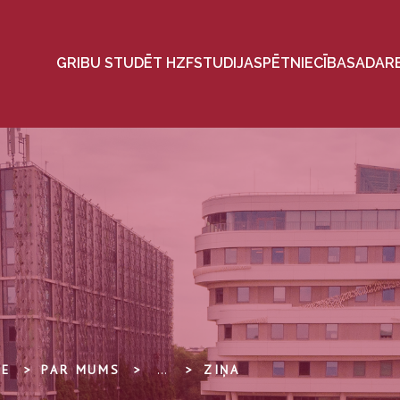
GRIBU STUDĒT HZF
STUDIJAS
PĒTNIECĪBA
SADAR
TE
PAR MUMS
...
ZIŅA