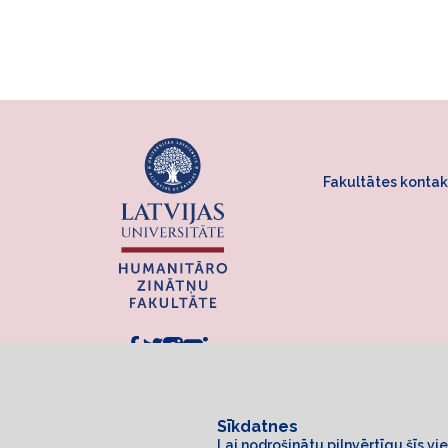
Fakultātes kontak
Sīkdatnes
Lai nodrošinātu pilnvērtīgu šīs v