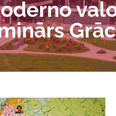
Moderno val
eminārs Grā