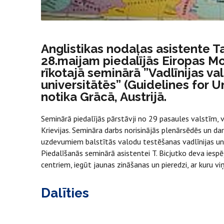
Anglistikas nodaļas asistente Ta
28.maijam piedalījās Eiropas M
rīkotajā seminārā ”Vadlīnijas v
universitātēs” (Guidelines for U
notika Grācā, Austrijā.
Seminārā piedalījās pārstāvji no 29 pasaules valstīm, v
Krievijas. Semināra darbs norisinājās plenārsēdēs un dar
uzdevumiem balstītās valodu testēšanas vadlīnijas uni
Piedalīšanās seminārā asistentei T. Bicjutko deva iesp
centriem, iegūt jaunas zināšanas un pieredzi, ar kuru vi
Dalīties