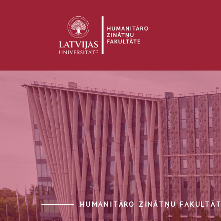
HUMANITĀRO ZINĀTŅU FAKULTĀ