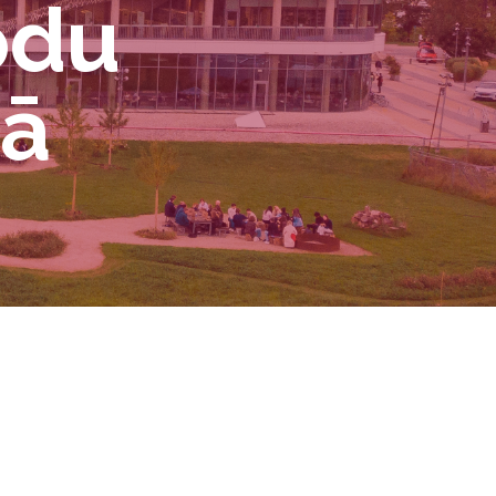
odu
cā