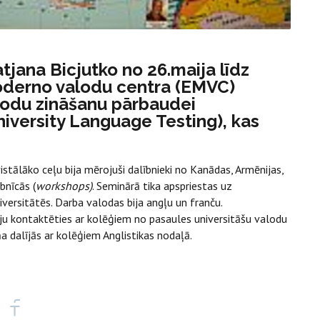
tjana Bicjutko no 26.maija līdz
oderno valodu centra (EMVC)
alodu zināšanu pārbaudei
niversity Language Testing), kas
istālāko ceļu bija mērojuši dalībnieki no Kanādas, Armēnijas,
bnīcās (
workshops)
. Seminārā tika apspriestas uz
versitātēs. Darba valodas bija angļu un franču.
ēju kontaktēties ar kolēģiem no pasaules universitāšu valodu
ņa dalījās ar kolēģiem Anglistikas nodaļā.