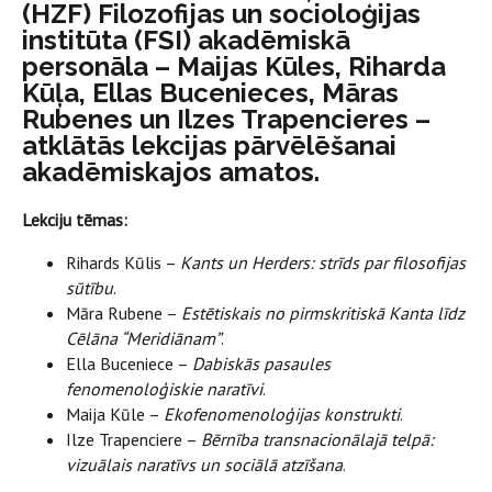
(HZF) Filozofijas un socioloģijas
institūta (FSI) akadēmiskā
personāla – Maijas Kūles, Riharda
Kūļa, Ellas Bucenieces, Māras
Rubenes un Ilzes Trapencieres –
atklātās lekcijas pārvēlēšanai
akadēmiskajos amatos.
Lekciju tēmas:
Rihards Kūlis –
Kants un Herders: strīds par filosofijas
sūtību
.
Māra Rubene –
Estētiskais no pirmskritiskā Kanta līdz
Cēlāna “Meridiānam”
.
Ella Buceniece –
Dabiskās pasaules
fenomenoloģiskie naratīvi
.
Maija Kūle –
Ekofenomenoloģijas konstrukti
.
Ilze Trapenciere –
Bērnība transnacionālajā telpā:
vizuālais naratīvs un sociālā atzīšana
.