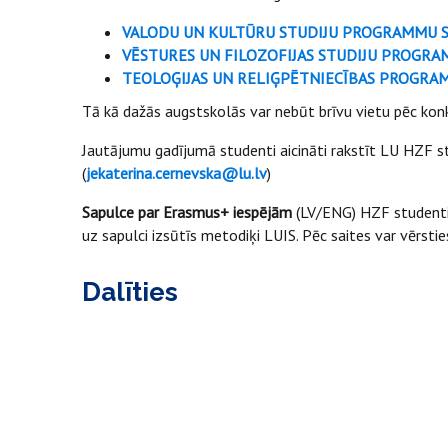
VALODU UN KULTŪRU STUDIJU PROGRAMMU 
VĒSTURES UN FILOZOFIJAS STUDIJU PROGR
TEOLOĢIJAS UN RELIĢPĒTNIECĪBAS PROGR
Tā kā dažās augstskolās var nebūt brīvu vietu pēc konku
Jautājumu gadījumā studenti aicināti rakstīt LU HZF st
(
jekaterina.cernevska@lu.lv
)
Sapulce par Erasmus+ iespējām
(LV/ENG) HZF studen
uz sapulci izsūtīs metodiķi LUIS. Pēc saites var vērsti
Dalīties