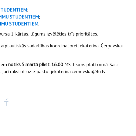
STUDENTIEM
;
AMMU STUDENTIEM
;
AMMU STUDENTIEM
.
rsa 1. kārtas, lūgums izvēlēties trīs prioritātes.
arptautiskās sadarbības koordinatorei Jekaterinai Čerņevskai
tiem
notiks 5.martā plkst. 16.00
MS Teams platformā. Saiti
es, arī rakstot uz e-pastu: jekaterina.cernevska@lu.lv