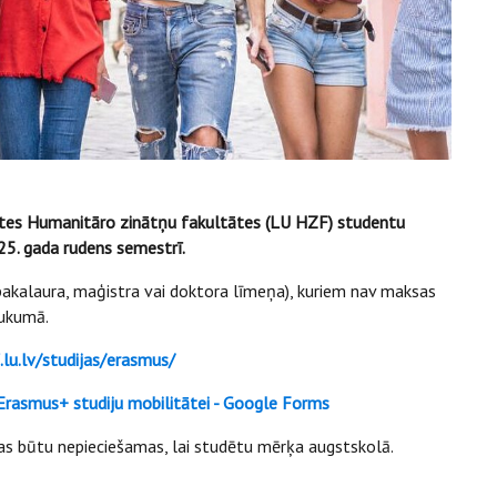
itātes Humanitāro zinātņu fakultātes (LU HZF) studentu
025. gada rudens semestrī.
bakalaura, maģistra vai doktora līmeņa), kuriem nav maksas
aukumā.
lu.lv/studijas/erasmus/
rasmus+ studiju mobilitātei - Google Forms
anas būtu nepieciešamas, lai studētu mērķa augstskolā.