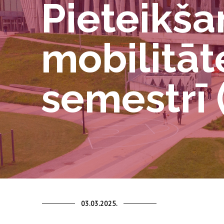
Pieteikša
mobilitāt
semestrī (
03.03.2025.