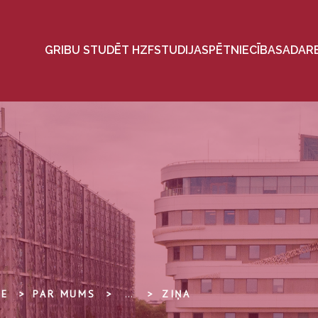
GRIBU STUDĒT HZF
STUDIJAS
PĒTNIECĪBA
SADAR
TE
PAR MUMS
...
ZIŅA