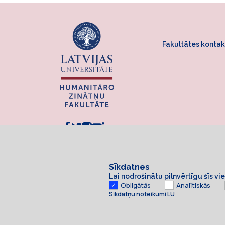
Fakultātes kontak
Sīkdatnes
Lai nodrošinātu pilnvērtīgu šīs v
Obligātās
Analītiskās
Sīkdatņu noteikumi LU
Sīkdatnes