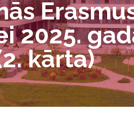
nās Erasmus
ei 2025. ga
2. kārta)