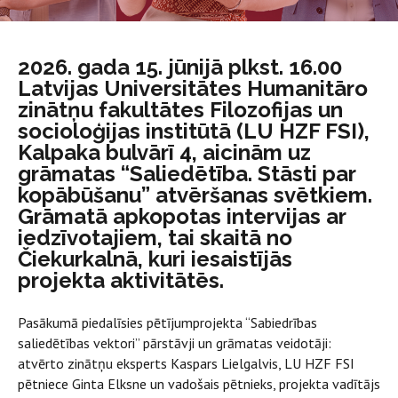
2026. gada 15. jūnijā plkst. 16.00
Latvijas Universitātes Humanitāro
zinātņu fakultātes Filozofijas un
socioloģijas institūtā (LU HZF FSI),
Kalpaka bulvārī 4, aicinām uz
grāmatas “Saliedētība. Stāsti par
kopābūšanu” atvēršanas svētkiem.
Grāmatā apkopotas intervijas ar
iedzīvotajiem, tai skaitā no
Čiekurkalnā, kuri iesaistījās
projekta aktivitātēs.
Pasākumā piedalīsies pētījumprojekta “Sabiedrības
saliedētības vektori” pārstāvji un grāmatas veidotāji:
atvērto zinātņu eksperts Kaspars Lielgalvis, LU HZF FSI
pētniece Ginta Elksne un vadošais pētnieks, projekta vadītājs