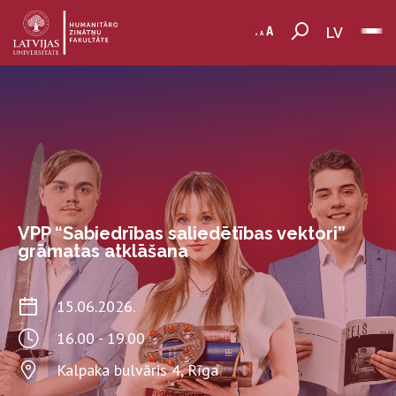
LV
VPP “Sabiedrības saliedētības vektori”
grāmatas atklāšana
15.06.2026.
16.00 - 19.00
Kalpaka bulvāris 4, Rīga