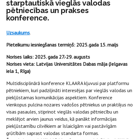
starptautiskā vieglās valodas
pētniecības un prakses
konference.
Uzsaukums
.
Pieteikumu iesniegšanas termiņš: 2025. gada 15. maijs
Norises laiks: 2025. gada 27.-29. augusts
Norises vieta: Latvijas Universitātes Dabas māja (Jelgavas
iela 1, Rīga)
Multidisciplinārā konference KLAARA kļuvusi par platformu
pētniekiem, kuri padziļināti interesējas par vieglās valodas un
piekļūstamas komunikācijas aspektiem. Konference
vienkopus pulcina nozares vadošos pētniekus un praktiķus no
visas pasaules, stiprinot vieglās valodas pētniecību un
meklējot arvien jaunus veidus, kā panākt informācijas
piekļūstamību cilvēkiem ar īslaicīgām vai pastāvīgām
grūtībām saprast valodas standarta formas.