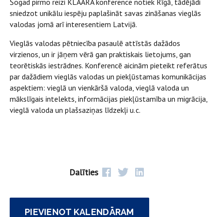
Šogad pirmo reizi KLAARA konference notiek Rīgā, tādējādi
sniedzot unikālu iespēju paplašināt savas zināšanas vieglās
valodas jomā arī interesentiem Latvijā.
Vieglās valodas pētniecība pasaulē attīstās dažādos
virzienos, un ir jāņem vērā gan praktiskais lietojums, gan
teorētiskās iestrādnes. Konferencē aicinām pieteikt referātus
par dažādiem vieglās valodas un piekļūstamas komunikācijas
aspektiem: vieglā un vienkāršā valoda, vieglā valoda un
mākslīgais intelekts, informācijas piekļūstamība un migrācija,
vieglā valoda un plašsaziņas līdzekļi u. c.
Dalīties
PIEVIENOT KALENDĀRAM