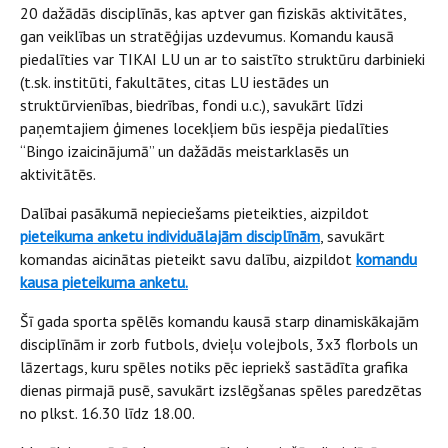
20 dažādās disciplīnās, kas aptver gan fiziskās aktivitātes,
gan veiklības un stratēģijas uzdevumus. Komandu kausā
piedalīties var TIKAI LU un ar to saistīto struktūru darbinieki
(t.sk. institūti, fakultātes, citas LU iestādes un
struktūrvienības, biedrības, fondi u.c.), savukārt līdzi
paņemtajiem ģimenes locekļiem būs iespēja piedalīties
“Bingo izaicinājumā” un dažādās meistarklasēs un
aktivitātēs.
Dalībai pasākumā nepieciešams pieteikties, aizpildot
pieteikuma anketu individuālajām disciplīnām
, savukārt
komandas aicinātas pieteikt savu dalību, aizpildot
komandu
kausa pieteikuma anketu.
Šī gada sporta spēlēs komandu kausā starp dinamiskākajām
disciplīnām ir zorb futbols, dvieļu volejbols, 3x3 florbols un
lāzertags, kuru spēles notiks pēc iepriekš sastādīta grafika
dienas pirmajā pusē, savukārt izslēgšanas spēles paredzētas
no plkst. 16.30 līdz 18.00.