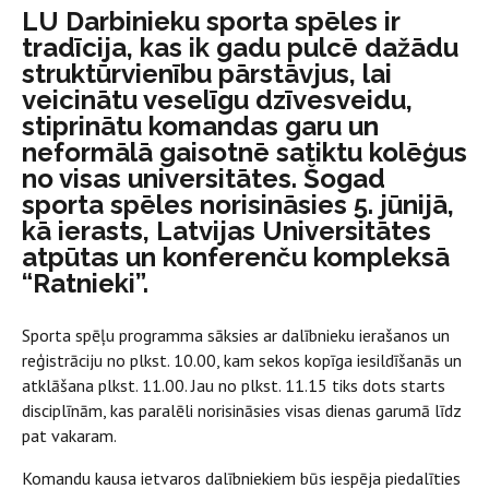
LU Darbinieku sporta spēles ir
tradīcija, kas ik gadu pulcē dažādu
struktūrvienību pārstāvjus, lai
veicinātu veselīgu dzīvesveidu,
stiprinātu komandas garu un
neformālā gaisotnē satiktu kolēģus
no visas universitātes. Šogad
sporta spēles norisināsies 5. jūnijā,
kā ierasts, Latvijas Universitātes
atpūtas un konferenču kompleksā
“Ratnieki”.
Sporta spēļu programma sāksies ar dalībnieku ierašanos un
reģistrāciju no plkst. 10.00, kam sekos kopīga iesildīšanās un
atklāšana plkst. 11.00. Jau no plkst. 11.15 tiks dots starts
disciplīnām, kas paralēli norisināsies visas dienas garumā līdz
pat vakaram.
Komandu kausa ietvaros dalībniekiem būs iespēja piedalīties