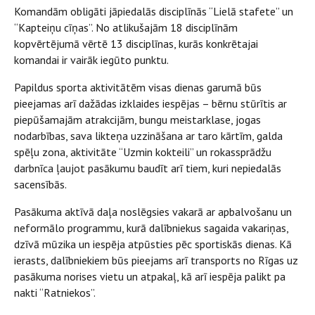
Komandām obligāti jāpiedalās disciplīnās “Lielā stafete” un
“Kapteiņu cīņas”. No atlikušajām 18 disciplīnām
kopvērtējumā vērtē 13 disciplīnas, kurās konkrētajai
komandai ir vairāk iegūto punktu.
Papildus sporta aktivitātēm visas dienas garumā būs
pieejamas arī dažādas izklaides iespējas – bērnu stūrītis ar
piepūšamajām atrakcijām, bungu meistarklase, jogas
nodarbības, sava likteņa uzzināšana ar taro kārtīm, galda
spēļu zona, aktivitāte “Uzmin kokteili” un rokassprādžu
darbnīca ļaujot pasākumu baudīt arī tiem, kuri nepiedalās
sacensībās.
Pasākuma aktīvā daļa noslēgsies vakarā ar apbalvošanu un
neformālo programmu, kurā dalībniekus sagaida vakariņas,
dzīvā mūzika un iespēja atpūsties pēc sportiskās dienas. Kā
ierasts, dalībniekiem būs pieejams arī transports no Rīgas uz
pasākuma norises vietu un atpakaļ, kā arī iespēja palikt pa
nakti “Ratniekos”.