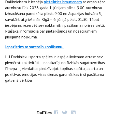
Dalībniekiem ir iespēja
pieteikties braucienam
ar organizēto
autobusu līdz 2026. gada 1. jūnijam plkst. 9.00. Autobusu
izbraukšana paredzēta plkst. 9.00 no Aspazijas bulvāra 5,
savukārt atgriešanās Rīgā – 6. jūnijā plkst. 01.30. Tāpat
iespējams rezervēt sev naktsmītni pasākuma norises vietā.
Plašāka informācija par pieteikšanos un nosacījumiem
pieejama nolikumā.
Iepazīsties ar sacensību nolikumu.
LU Darbinieku sporta spēles ir iespēja ikvienam atrast sev
piemērotu aktivitāti – neatkarīgi no fiziskās sagatavotības
līmeņa –, vienlaikus piedzīvojot kopības sajūtu, azartu un
pozitīvas emocijas visas dienas garumā, kas ir šī pasākuma
galvenā vērtība.
Dalīties