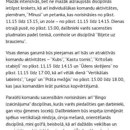
Mazāk intensīvās, bet ne mazāk aizraujošās disciplīnās
ietilpst krokets, kā arī individuālākas komandu aktivitātes,
piemēram, “Mīnusi” un petanka, kas norisināsies no plkst.
11.15 līdz 13.15, un zole – no plkst. 11.15 līdz 14.15. Dienas
otrajā pusē, no plkst. 15.00, dalībnieki varēs sacensties
pludmales padel tenisā, cornhole un disciplīnā “Biļete uz
braucienu”.
Visas dienas garumā būs pieejamas arī īsās un atraktīvās
komandu aktivitātes – “Kubs”, “Kastu tornis”, “Krītošais
stabiņš” no plkst. 11.15 līdz 14.15 un “Ūdens skrējiens” no
plkst. 11.15 līdz 17:00, kā arī vēlāk dienā “Vertikālais
labirints”, “Lego” un “Prāta mežģis” no plkst. 15.00 līdz 18.00,
kas ļaus komandām krāt punktus kopvērtējumā.
Paralēli komandu sacensībām norisināsies arī "Bingo
izaicinājuma" disciplīnas, kurās varēs piedalīties gan darbinieki,
gan viņu ģimenes locekļi. Dalībniekiem būs iespēja izmēģināt
spēkus vertikālajā nindzja, cirvja mešanā, orientēšanās
disciplīnā, mini golfā, beisbolā, kā arī dažādās veiklības un