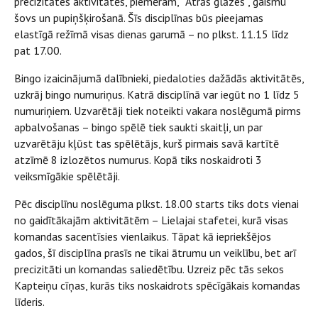
precizitātes aktivitātēs, piemēram, “Ātrās glāzes”, gaismu
šovs un pupiņšķirošanā. Šīs disciplīnas būs pieejamas
elastīgā režīmā visas dienas garumā – no plkst. 11.15 līdz
pat 17.00.
Bingo izaicinājumā dalībnieki, piedaloties dažādās aktivitātēs,
uzkrāj bingo numuriņus. Katrā disciplīnā var iegūt no 1 līdz 5
numuriņiem. Uzvarētāji tiek noteikti vakara noslēgumā pirms
apbalvošanas – bingo spēlē tiek saukti skaitļi, un par
uzvarētāju kļūst tas spēlētājs, kurš pirmais savā kartītē
atzīmē 8 izlozētos numurus. Kopā tiks noskaidroti 3
veiksmīgākie spēlētāji.
Pēc disciplīnu noslēguma plkst. 18.00 starts tiks dots vienai
no gaidītākajām aktivitātēm – Lielajai stafetei, kurā visas
komandas sacentīsies vienlaikus. Tāpat kā iepriekšējos
gados, šī disciplīna prasīs ne tikai ātrumu un veiklību, bet arī
precizitāti un komandas saliedētību. Uzreiz pēc tās sekos
Kapteiņu cīņas, kurās tiks noskaidrots spēcīgākais komandas
līderis.