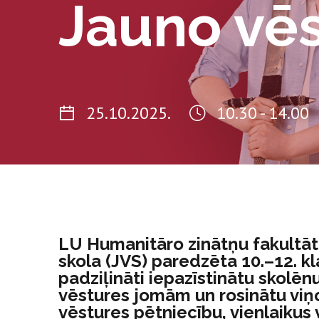
Jauno vēs
25.10.2025.
10.30 - 14.00
LU Humanitāro zinātņu fakultāt
skola (JVS) paredzēta 10.–12. kl
padziļināti iepazīstinātu skolē
vēstures jomām un rosinātu viņos
vēstures pētniecību, vienlaikus