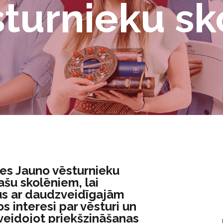
turnieku sk
es Jauno vēsturnieku
ašu skolēniem, lai
nus ar daudzveidīgajām
 interesi par vēsturi un
 veidojot priekšzināšanas