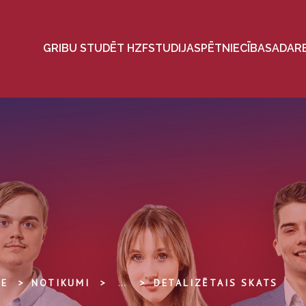
GRIBU STUDĒT HZF
STUDIJAS
PĒTNIECĪBA
SADAR
TE
NOTIKUMI
...
DETALIZĒTAIS SKATS