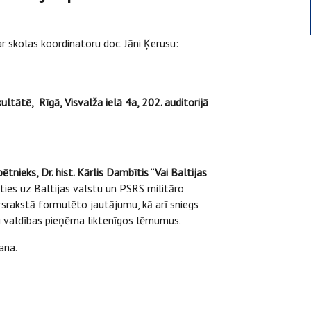
r skolas koordinatoru doc. Jāni Ķerusu:
tātē, Rīgā, Visvalža ielā 4a, 202. auditorijā
tnieks, Dr. hist. Kārlis Dambītis
“
Vai Baltijas
ies uz Baltijas valstu un PSRS militāro
rsrakstā formulēto jautājumu, kā arī sniegs
tu valdības pieņēma liktenīgos lēmumus.
ana.