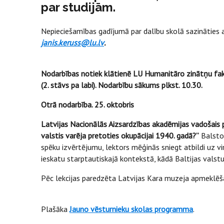
par studijām.
Nepieciešamības gadījumā par dalību skolā sazināties a
janis.keruss@lu.lv
.
Nodarbības notiek klātienē LU Humanitāro zinātņu fakul
(2. stāvs pa labi). Nodarbību sākums plkst. 10.30.
Otrā nodarbība. 25. oktobris
Latvijas Nacionālās Aizsardzības akadēmijas vadošais pē
valstis varēja pretoties okupācijai 1940. gadā?”
Balstot
spēku izvērtējumu, lektors mēģinās sniegt atbildi uz vi
ieskatu starptautiskajā kontekstā, kādā Baltijas vals
Pēc lekcijas paredzēta Latvijas Kara muzeja apmeklēš
Plašāka
Jauno vēsturnieku skolas programma
.