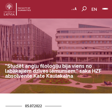
EN
“Studēt angļu filoloģiju bija viens no
labākajiem dzīves lēmumiem,” saka HZF
absolvente Kate Kaulakalna
05.07.2022