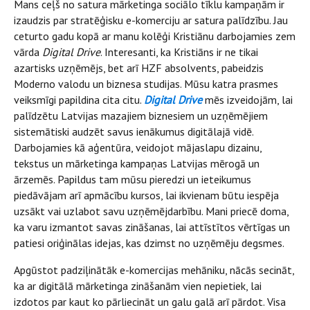
Mans ceļš no satura mārketinga sociālo tīklu kampaņām ir
izaudzis par stratēģisku e-komerciju ar satura palīdzību. Jau
ceturto gadu kopā ar manu kolēģi Kristiānu darbojamies zem
vārda
Digital Drive
. Interesanti, ka Kristiāns ir ne tikai
azartisks uzņēmējs, bet arī HZF absolvents, pabeidzis
Moderno valodu un biznesa studijas. Mūsu katra prasmes
veiksmīgi papildina cita citu.
Digital Drive
mēs izveidojām, lai
palīdzētu Latvijas mazajiem biznesiem un uzņēmējiem
sistemātiski audzēt savus ienākumus digitālajā vidē.
Darbojamies kā aģentūra, veidojot mājaslapu dizainu,
tekstus un mārketinga kampaņas Latvijas mērogā un
ārzemēs. Papildus tam mūsu pieredzi un ieteikumus
piedāvājam arī apmācību kursos, lai ikvienam būtu iespēja
uzsākt vai uzlabot savu uzņēmējdarbību. Mani priecē doma,
ka varu izmantot savas zināšanas, lai attīstītos vērtīgas un
patiesi oriģinālas idejas, kas dzimst no uzņēmēju degsmes.
Apgūstot padziļinātāk e-komercijas
mehāniku, nācās secināt,
ka ar digitālā mārketinga zināšanām vien nepietiek, lai
izdotos par kaut ko pārliecināt un galu galā arī pārdot. Visa