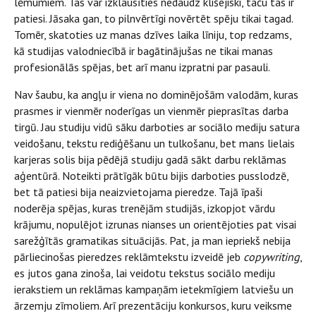
lēmumiem. Tas var izklausīties nedaudz klišejiski, taču tas ir
patiesi. Jāsaka gan, to pilnvērtīgi novērtēt spēju tikai tagad.
Tomēr, skatoties uz manas dzīves laika līniju, top redzams,
kā studijas valodniecībā ir bagātinājušas ne tikai manas
profesionālās spējas, bet arī manu izpratni par pasauli.
Nav šaubu, ka angļu ir viena no dominējošām valodām, kuras
prasmes ir vienmēr noderīgas un vienmēr pieprasītas darba
tirgū. Jau studiju vidū sāku darboties ar sociālo mediju satura
veidošanu, tekstu rediģēšanu un tulkošanu, bet mans lielais
karjeras solis bija pēdējā studiju gadā sākt darbu reklāmas
aģentūrā. Noteikti prātīgāk būtu bijis darboties pusslodzē,
bet tā patiesi bija neaizvietojama pieredze. Tajā īpaši
noderēja spējas, kuras trenējām studijās, izkopjot vārdu
krājumu, nopulējot izrunas nianses un orientējoties pat visai
sarežģītās gramatikas situācijās. Pat, ja man iepriekš nebija
pārliecinošas pieredzes reklāmtekstu izveidē jeb
copywriting
,
es jutos gana zinoša, lai veidotu tekstus sociālo mediju
ierakstiem un reklāmas kampaņām ietekmīgiem latviešu un
ārzemju zīmoliem. Arī prezentāciju konkursos, kuru veiksme