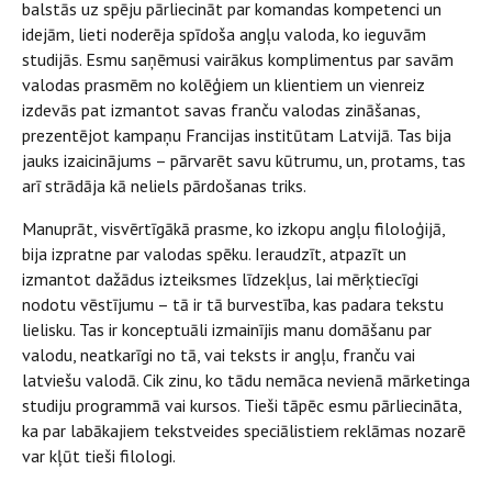
balstās uz spēju pārliecināt par komandas kompetenci un
idejām, lieti noderēja spīdoša angļu valoda, ko ieguvām
studijās. Esmu saņēmusi vairākus komplimentus par savām
valodas prasmēm no kolēģiem un klientiem un vienreiz
izdevās pat izmantot savas franču valodas zināšanas,
prezentējot kampaņu Francijas institūtam Latvijā. Tas bija
jauks izaicinājums – pārvarēt savu kūtrumu, un, protams, tas
arī strādāja kā neliels pārdošanas triks.
Manuprāt, visvērtīgākā prasme, ko izkopu angļu filoloģijā,
bija izpratne par valodas spēku. Ieraudzīt, atpazīt un
izmantot dažādus izteiksmes līdzekļus, lai mērķtiecīgi
nodotu vēstījumu – tā ir tā burvestība, kas padara tekstu
lielisku. Tas ir konceptuāli izmainījis manu domāšanu par
valodu, neatkarīgi no tā, vai teksts ir angļu, franču vai
latviešu valodā. Cik zinu, ko tādu nemāca nevienā mārketinga
studiju programmā vai kursos. Tieši tāpēc esmu pārliecināta,
ka par labākajiem tekstveides speciālistiem reklāmas nozarē
var kļūt tieši filologi.