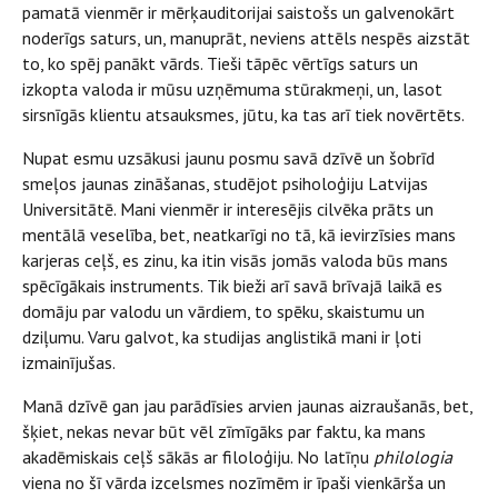
pamatā vienmēr ir mērķauditorijai saistošs un galvenokārt
noderīgs saturs, un, manuprāt, neviens attēls nespēs aizstāt
to, ko spēj panākt vārds. Tieši tāpēc vērtīgs saturs un
izkopta valoda ir mūsu uzņēmuma stūrakmeņi, un, lasot
sirsnīgās klientu atsauksmes, jūtu, ka tas arī tiek novērtēts.
Nupat esmu uzsākusi jaunu posmu savā dzīvē un šobrīd
smeļos jaunas zināšanas, studējot psiholoģiju Latvijas
Universitātē. Mani vienmēr ir interesējis cilvēka prāts un
mentālā veselība, bet, neatkarīgi no tā, kā ievirzīsies mans
karjeras ceļš, es zinu, ka itin visās jomās valoda būs mans
spēcīgākais instruments. Tik bieži arī savā brīvajā laikā es
domāju par valodu un vārdiem, to spēku, skaistumu un
dziļumu. Varu galvot, ka studijas anglistikā mani ir ļoti
izmainījušas.
Manā dzīvē gan jau parādīsies arvien jaunas aizraušanās, bet,
šķiet, nekas nevar būt vēl zīmīgāks par faktu, ka mans
akadēmiskais ceļš sākās ar filoloģiju. No latīņu
philologia
viena no šī vārda izcelsmes nozīmēm ir īpaši vienkārša un