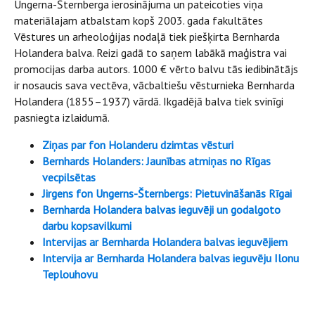
Ungerna-Šternberga ierosinājuma un pateicoties viņa
materiālajam atbalstam kopš 2003. gada fakultātes
Vēstures un arheoloģijas nodaļā tiek piešķirta Bernharda
Holandera balva. Reizi gadā to saņem labākā maģistra vai
promocijas darba autors. 1000 € vērto balvu tās iedibinātājs
ir nosaucis sava vectēva, vācbaltiešu vēsturnieka Bernharda
Holandera (1855–1937) vārdā. Ikgadējā balva tiek svinīgi
pasniegta izlaidumā.
Ziņas par fon Holanderu dzimtas vēsturi
Bernhards Holanders: Jaunības atmiņas no Rīgas
vecpilsētas
Jirgens fon Ungerns-Šternbergs: Pietuvināšanās Rīgai
Bernharda Holandera balvas ieguvēji un godalgoto
darbu kopsavilkumi
Intervijas ar Bernharda Holandera balvas ieguvējiem
Intervija ar Bernharda Holandera balvas ieguvēju Ilonu
Teplouhovu