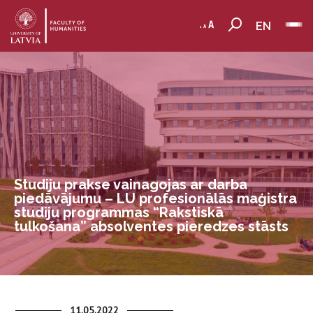
EN
Studiju prakse vainagojas ar darba
piedāvājumu – LU profesionālās maģistra
studiju programmas “Rakstiskā
tulkošana” absolventes pieredzes stāsts
11.05.2022