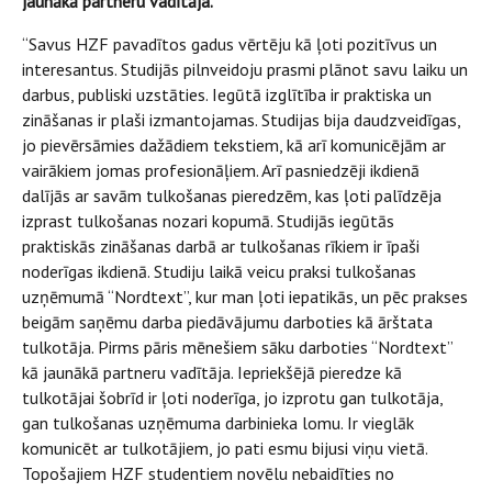
jaunākā partneru vadītāja.
“Savus HZF pavadītos gadus vērtēju kā ļoti pozitīvus un
interesantus. Studijās pilnveidoju prasmi plānot savu laiku un
darbus, publiski uzstāties. Iegūtā izglītība ir praktiska un
zināšanas ir plaši izmantojamas. Studijas bija daudzveidīgas,
jo pievērsāmies dažādiem tekstiem, kā arī komunicējām ar
vairākiem jomas profesionāļiem. Arī pasniedzēji ikdienā
dalījās ar savām tulkošanas pieredzēm, kas ļoti palīdzēja
izprast tulkošanas nozari kopumā. Studijās iegūtās
praktiskās zināšanas darbā ar tulkošanas rīkiem ir īpaši
noderīgas ikdienā. Studiju laikā veicu praksi tulkošanas
uzņēmumā “Nordtext”, kur man ļoti iepatikās, un pēc prakses
beigām saņēmu darba piedāvājumu darboties kā ārštata
tulkotāja. Pirms pāris mēnešiem sāku darboties “Nordtext”
kā jaunākā partneru vadītāja. Iepriekšējā pieredze kā
tulkotājai šobrīd ir ļoti noderīga, jo izprotu gan tulkotāja,
gan tulkošanas uzņēmuma darbinieka lomu. Ir vieglāk
komunicēt ar tulkotājiem, jo pati esmu bijusi viņu vietā.
Topošajiem HZF studentiem novēlu nebaidīties no