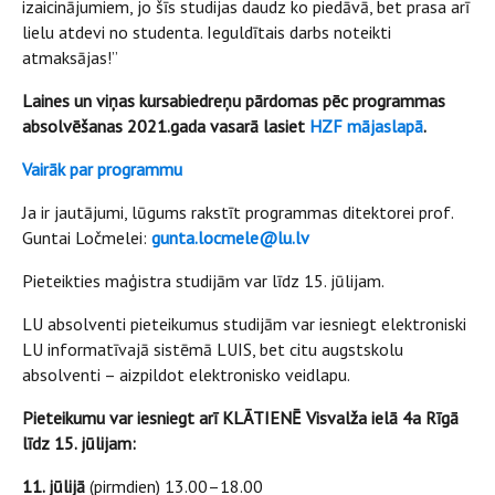
izaicinājumiem, jo šīs studijas daudz ko piedāvā, bet prasa arī
lielu atdevi no studenta. Ieguldītais darbs noteikti
atmaksājas!”
Laines un viņas kursabiedreņu pārdomas pēc programmas
absolvēšanas 2021.gada vasarā lasiet
HZF mājaslapā
.
Vairāk par programmu
Ja ir jautājumi, lūgums rakstīt programmas ditektorei prof.
Guntai Ločmelei:
gunta.locmele@lu.lv
Pieteikties maģistra studijām var līdz 15. jūlijam.
LU absolventi pieteikumus studijām var iesniegt elektroniski
LU informatīvajā sistēmā LUIS, bet citu augstskolu
absolventi – aizpildot elektronisko veidlapu.
Pieteikumu var iesniegt arī KLĀTIENĒ Visvalža ielā 4a Rīgā
līdz 15. jūlijam:
11. jūlijā
(pirmdien) 13.00–18.00