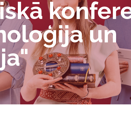
iskā konfer
oloģija un
ja"