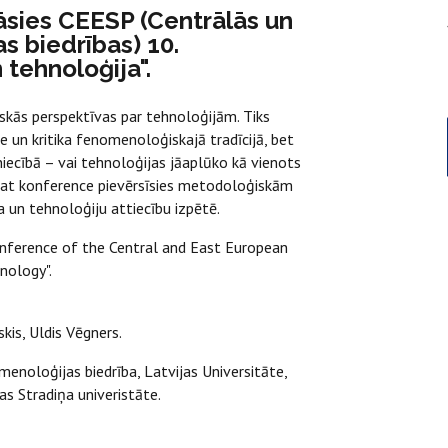
nāsies CEESP (Centrālās un
 biedrības) 10.
tehnoloģija".
kās perspektīvas par tehnoloģijām. Tiks
e un kritika fenomenoloģiskajā tradīcijā, bet
iecībā – vai tehnoloģijas jāaplūko kā vienots
āpat konference pievērsīsies metodoloģiskām
un tehnoloģiju attiecību izpētē.
onference of the Central and East European
nology".
skis, Uldis Vēgners.
enoloģijas biedrība, Latvijas Universitāte,
as Stradiņa univeristāte.