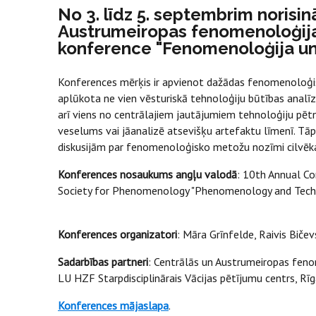
No 3. līdz 5. septembrim norisi
Austrumeiropas fenomenoloģijas
konference "Fenomenoloģija un 
Konferences mērķis ir apvienot dažādas fenomenoloģis
aplūkota ne vien vēsturiskā tehnoloģiju būtības analīz
arī viens no centrālajiem jautājumiem tehnoloģiju pētn
veselums vai jāanalizē atsevišķu artefaktu līmenī. T
diskusijām par fenomenoloģisko metožu nozīmi cilvēka 
Konferences nosaukums angļu valodā
: 10th Annual C
Society for Phenomenology "Phenomenology and Tech
Konferences organizatori
: Māra Grīnfelde, Raivis Bičev
Sadarbības partneri
: Centrālās un Austrumeiropas fenom
LU HZF Starpdisciplinārais Vācijas pētījumu centrs, Rīg
Konferences mājaslapa
.