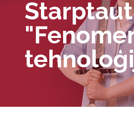
Starptaut
"Fenomen
tehnoloģi