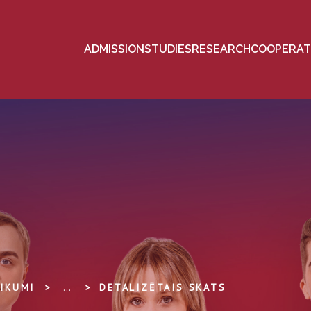
ADMISSION
STUDIES
RESEARCH
COOPERAT
IKUMI
...
DETALIZĒTAIS SKATS