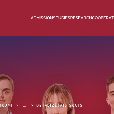
ADMISSION
STUDIES
RESEARCH
COOPERAT
IKUMI
...
DETALIZĒTAIS SKATS