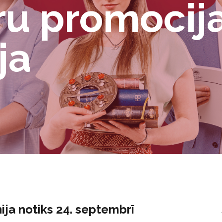
ru promocij
ja
ja notiks 24. septembrī