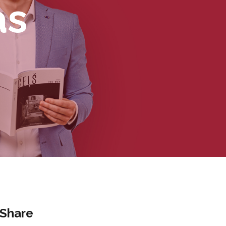
as
Share