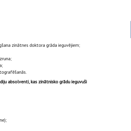
gšana zinātnes doktora grāda ieguvējiem;
zruna;
a;
otografēšanās.
iju absolventi, kas zinātnisko grādu ieguvuši
ne);