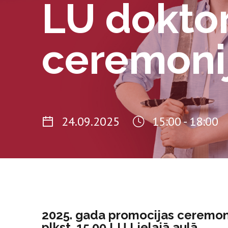
LU dokto
ceremoni
24.09.2025
15:00 - 18:00
2025. gada promocijas ceremoni
plkst. 15.00 LU Lielajā aulā.