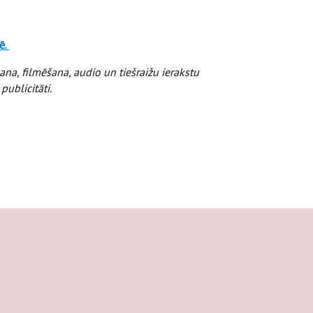
ē.
na, filmēšana, audio un tiešraižu ierakstu
ublicitāti.