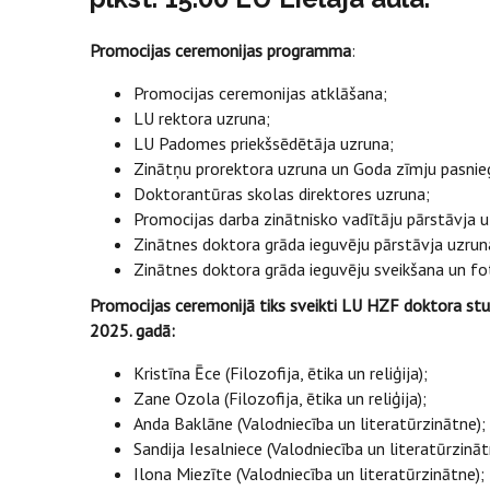
Promocijas ceremonijas programma
:
Promocijas ceremonijas atklāšana;
LU rektora uzruna;
LU Padomes priekšsēdētāja uzruna;
Zinātņu prorektora uzruna un Goda zīmju pasnie
Doktorantūras skolas direktores uzruna;
Promocijas darba zinātnisko vadītāju pārstāvja u
Zinātnes doktora grāda ieguvēju pārstāvja uzrun
Zinātnes doktora grāda ieguvēju sveikšana un f
Promocijas ceremonijā tiks sveikti LU HZF doktora stud
2025. gadā:
Kristīna Ēce (Filozofija, ētika un reliģija);
Zane Ozola (Filozofija, ētika un reliģija);
Anda Baklāne (Valodniecība un literatūrzinātne);
Sandija Iesalniece (Valodniecība un literatūrzināt
Ilona Miezīte (Valodniecība un literatūrzinātne);