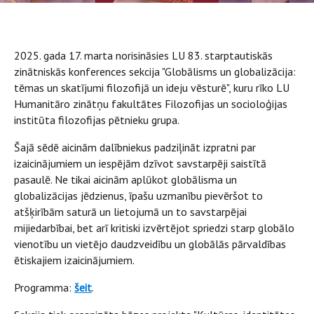
2025. gada 17. marta norisināsies LU 83. starptautiskās
zinātniskās konferences sekcija "Globālisms un globalizācija:
tēmas un skatījumi filozofijā un ideju vēsturē", kuru rīko LU
Humanitāro zinātņu fakultātes Filozofijas un socioloģijas
institūta filozofijas pētnieku grupa.
Šajā sēdē aicinām dalībniekus padziļināt izpratni par
izaicinājumiem un iespējām dzīvot savstarpēji saistītā
pasaulē. Ne tikai aicinām aplūkot globālisma un
globalizācijas jēdzienus, īpašu uzmanību pievēršot to
atšķirībām saturā un lietojumā un to savstarpējai
mijiedarbībai, bet arī kritiski izvērtējot spriedzi starp globālo
vienotību un vietējo daudzveidību un globālās pārvaldības
ētiskajiem izaicinājumiem.
Programma:
šeit
.