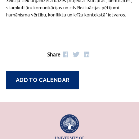
Sekcija tiek organizēta bāzes projekta "Kultūras, identitātes,
starpkultūru komunikācijas un cilvēksituācijas pētījumi
humānisma vērtību, konfliktu un krīžu kontekstā" ietvaros.
Share
ADD TO CALENDAR