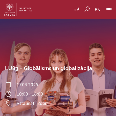
EN
LU83 – Globālisms un globalizācija
17.03.2025
10:00 - 16:00
Attālināti, Zoom