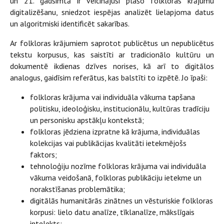
un 21. gadsimtā ir veicinājusi plašo folkloras krājumu
digitalizēšanu, sniedzot iespējas analizēt lielapjoma datus
un algoritmiski identificēt sakarības.
Ar folkloras krājumiem saprotot publicētus un nepublicētus
tekstu korpusus, kas saistīti ar tradicionālo kultūru un
dokumentē ikdienas dzīves norises, kā arī to digitālos
analogus, gaidīsim referātus, kas balstīti to izpētē. Jo īpaši:
folkloras krājuma vai individuāla vākuma tapšana
politisku, ideoloģisku, institucionālu, kultūras tradīciju
un personisku apstākļu kontekstā;
folkloras jēdziena izpratne kā krājuma, individuālas
kolekcijas vai publikācijas kvalitāti ietekmējošs
faktors;
tehnoloģiju nozīme folkloras krājuma vai individuāla
vākuma veidošanā, folkloras publikāciju ietekme un
norakstīšanas problemātika;
digitālās humanitārās zinātnes un vēsturiskie folkloras
korpusi: lielo datu analīze, tīklanalīze, mākslīgais
intelekts;