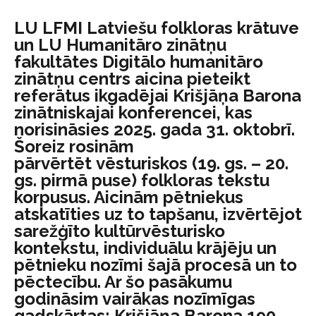
LU LFMI Latviešu folkloras krātuve
un LU Humanitāro zinātņu
fakultātes Digitālo humanitāro
zinātņu centrs aicina pieteikt
referātus ikgadējai Krišjāņa Barona
zinātniskajai konferencei, kas
norisināsies 2025. gada 31. oktobrī.
Šoreiz rosinām
pārvērtēt vēsturiskos (19. gs. – 20.
gs. pirmā puse) folkloras tekstu
korpusus. Aicinām pētniekus
atskatīties uz to tapšanu, izvērtējot
sarežģīto kultūrvēsturisko
kontekstu, individuālu krājēju un
pētnieku nozīmi šajā procesā un to
pēctecību. Ar šo pasākumu
godināsim vairākas nozīmīgas
gadskārtas: Krišjāņa Barona 190.