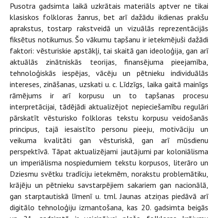
Pusotra gadsimta laikā uzkrātais materiāls aptver ne tikai
klasiskos folkloras žanrus, bet arī dažādu ikdienas prakšu
aprakstus, tostarp rakstveidā un vizuālās reprezentācijās
fiksētus notikumus. Šo vākumu tapšanu ir ietekmējuši dažādi
faktori: vēsturiskie apstākļi, tai skaitā gan ideoloģija, gan arī
aktuālās zinātniskās teorijas, finansējuma pieejamība,
tehnoloģiskās iespējas, vācēju un pētnieku individuālās
intereses, zināšanas, uzskati u. c. Līdzīgs, laika gaitā mainīgs
rāmējums ir arī korpusu un to tapšanas procesu
interpretācijai, tādējādi aktualizējot nepieciešamību regulāri
pārskatīt vēsturisko folkloras tekstu korpusu veidošanās
principus, tajā iesaistīto personu pieeju, motivāciju un
veikuma kvalitāti gan vēsturiskā, gan arī mūsdienu
perspektīvā. Tāpat aktualizējami jautājumi par koloniālisma
un imperiālisma nospiedumiem tekstu korpusos, literāro un
Dziesmu svētku tradīciju ietekmēm, norakstu problemātiku,
krājēju un pētnieku savstarpējiem sakariem gan nacionālā,
gan starptautiskā līmenī u. tml. Jaunas atziņas piedāvā arī
digitālo tehnoloģiju izmantošana, kas 20. gadsimta beigās