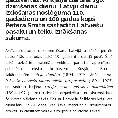
dzimšanas dienu, Latvju dainu
izdošanas noslēguma 110.
gadadienu un 100 gadus kopš
Pētera Šmita sastādīto Latviešu
pasaku un teiku iznākšanas
sākuma.
Aktīva folkloras dokumentēšana Latvijā aizsākās pirmās
nacionālās atmodas laikā 19. gadsimta otrajā pusē. Šajā
laikā uzkrātie materiāli veidoja pamatu apjomīgiem
publicēto tekstu korpusiem: Krišjāņa Barona
sakārtotajām
Latvju dainām
(1894–1915), Anša Lerha-
Puškaiša
Latviešu tautas teikām un pasakām
(1891–1903)
un Andreja Jurjāna
Latvju tautas mūzikas materiāliem
(1894–1921). Institucionāli organizēta un sistemātiska
folkloras vākšana sākās līdz ar Latviešu folkloras krātuves
dibināšanu 1924. gadā, kas ļāva mērķtiecīgi dokumentēt,
arhivēt un klasificēt vairākus miljonus folkloras tekstu.