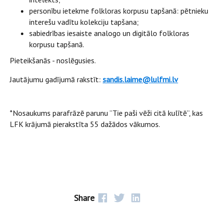
personību ietekme folkloras korpusu tapšanā: pētnieku
interešu vadītu kolekciju tapšana;
sabiedrības iesaiste analogo un digitālo folkloras
korpusu tapšanā.
Pieteikšanās - noslēgusies.
Jautājumu gadījumā rakstīt:
sandis.laime@lulfmi.lv
*Nosaukums parafrāzē parunu ”Tie paši vēži citā kulītē”, kas
LFK krājumā pierakstīta 55 dažādos vākumos.
Share