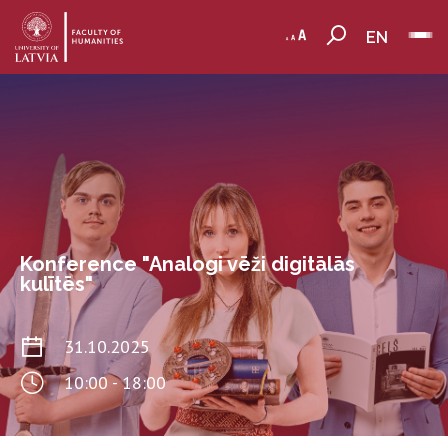
EN
Konference "Analogi vēži digitālās
kulītēs"
31.10.2025
10:00 - 18:00