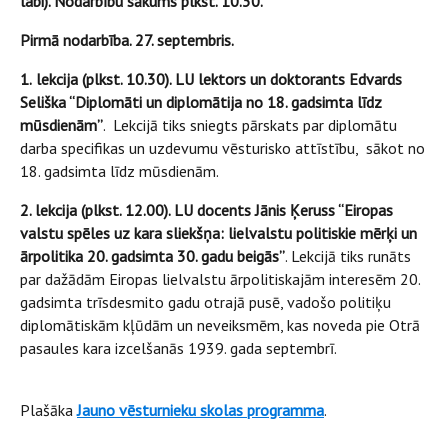
labi). Nodarbību sākums plkst. 10.30.
Pirmā nodarbība. 27. septembris.
1.
lekcija (plkst. 10.30). LU lektors un doktorants Edvards
Seliška “Diplomāti un diplomātija no 18. gadsimta līdz
mūsdienām”
. Lekcijā tiks sniegts pārskats par diplomātu
darba specifikas un uzdevumu vēsturisko attīstību, sākot no
18. gadsimta līdz mūsdienām.
2. lekcija (plkst. 12.00). LU docents Jānis Ķeruss “Eiropas
valstu spēles uz kara sliekšņa: lielvalstu politiskie mērķi un
ārpolitika 20. gadsimta 30. gadu beigās”
. Lekcijā tiks runāts
par dažādām Eiropas lielvalstu ārpolitiskajām interesēm 20.
gadsimta trīsdesmito gadu otrajā pusē, vadošo politiķu
diplomātiskām kļūdām un neveiksmēm, kas noveda pie Otrā
pasaules kara izcelšanās 1939. gada septembrī.
Plašāka
Jauno vēsturnieku skolas programma
.