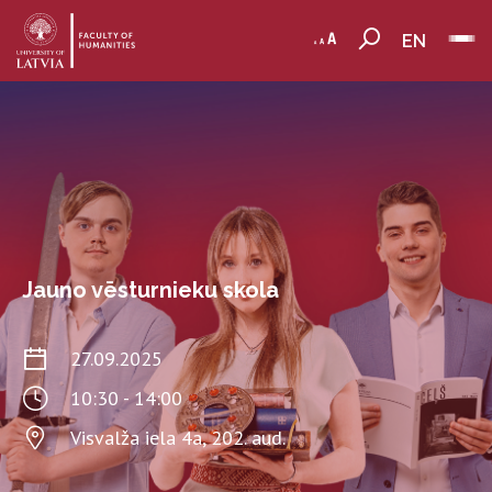
EN
Jauno vēsturnieku skola
27.09.2025
10:30 - 14:00
Visvalža iela 4a, 202. aud.