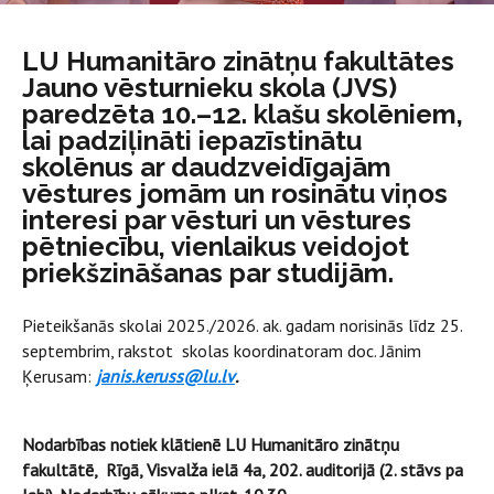
LU Humanitāro zinātņu fakultātes
Jauno vēsturnieku skola (JVS)
paredzēta 10.–12. klašu skolēniem,
lai padziļināti iepazīstinātu
skolēnus ar daudzveidīgajām
vēstures jomām un rosinātu viņos
interesi par vēsturi un vēstures
pētniecību, vienlaikus veidojot
priekšzināšanas par studijām.
Pieteikšanās skolai 2025./2026. ak. gadam norisinās līdz 25.
septembrim, rakstot skolas koordinatoram doc. Jānim
Ķerusam:
janis.keruss@lu.lv
.
Nodarbības notiek klātienē LU Humanitāro zinātņu
fakultātē, Rīgā, Visvalža ielā 4a, 202. auditorijā (2. stāvs pa