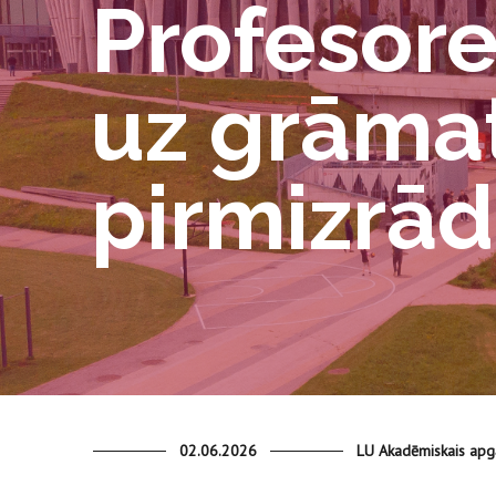
Profesore
uz grāmat
pirmizrād
02.06.2026
LU Akadēmiskais ap