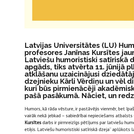
Latvijas Universitātes (LU) Hum
profesores Janīnas Kursītes jau
Latviešu humoristiski satīriskā 
apgāds, tiks atvērta 11. jūnijā p
atklāšanu uzaicinājusi dziedāt
dzejnieku Kārli Vērdiņu un vēl di
kuri būs pirmienācēji akadēmiskā 
pašā pasākumā. Nāciet, un red
Humors, kā rāda vēsture, ir pastāvējis vienmēr, bet īpaš
vairāk nekā jebkad – sabiedrībai nepieciešams atbalsts
Kursītes
darbs ir pirmreizīgs pētījums par latviešu h
etiķis. Latviešu humoristiski satīriskā dzeja” aplūkots