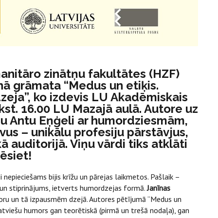
anitāro zinātņu fakultātes (HZF)
nā grāmata “Medus un etiķis.
dzeja”, ko izdevis LU Akadēmiskais
lkst. 16.00 LU Mazajā aulā. Autore uz
āju Antu Eņģeli ar humordziesmām,
vus – unikālu profesiju pārstāvjus,
auditorijā. Viņu vārdi tiks atklāti
zēsiet!
i nepieciešams bijis krīžu un pārejas laikmetos. Pašlaik –
 un stiprinājums, ietverts humordzejas formā.
Janīnas
umoru un tā izpausmēm dzejā. Autores pētījumā “Medus un
 latviešu humors gan teorētiskā (pirmā un trešā nodaļa), gan