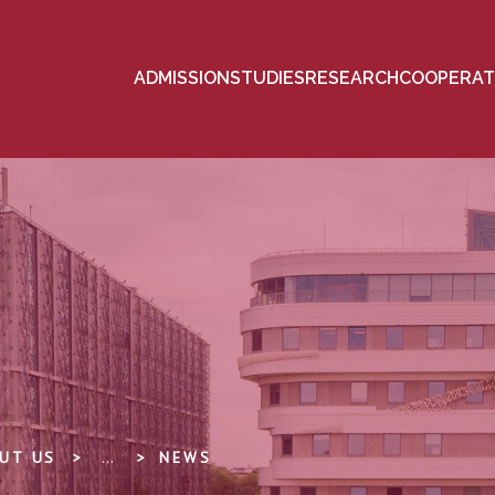
ADMISSION
STUDIES
RESEARCH
COOPERAT
UT US
...
NEWS