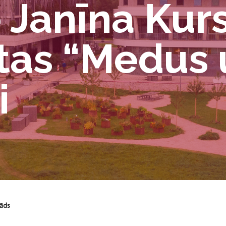
 Janīna Kurs
as “Medus u
i
gāds