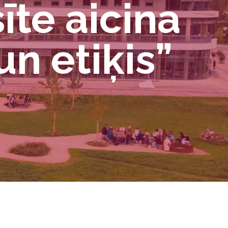
īte aicina
n etiķis”