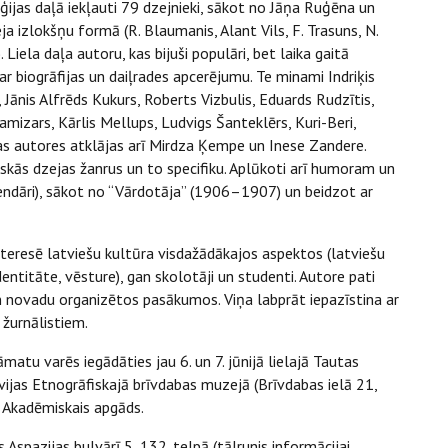
oģijas daļā iekļauti 79 dzejnieki, sākot no Jāņa Ruģēna un
ja izlokšņu formā (R. Blaumanis, Alant Vils, F. Trasuns, N.
. Liela daļa autoru, kas bijuši populāri, bet laika gaitā
 ar biogrāfijas un daiļrades apcerējumu. Te minami Indriķis
 Jānis Alfrēds Kukurs, Roberts Vizbulis, Eduards Rudzītis,
amizars, Kārlis Mellups, Ludvigs Šanteklērs, Kuri-Beri,
ejas autores atklājas arī Mirdza Ķempe un Inese Zandere.
skās dzejas žanrus un to specifiku. Aplūkoti arī humoram un
kalendāri), sākot no “Vārdotāja” (1906–1907) un beidzot ar
interesē latviešu kultūra visdažādākajos aspektos (latviešu
dentitāte, vēsture), gan skolotāji un studenti. Autore pati
n novadu organizētos pasākumos. Viņa labprāt iepazīstina ar
 žurnālistiem.
matu varēs iegādāties jau 6. un 7. jūnijā lielajā Tautas
vijas Etnogrāfiskajā brīvdabas muzejā (Brīvdabas ielā 21,
U Akadēmiskais apgāds.
spazijas bulvārī 5, 132. telpā (tālrunis informācijai