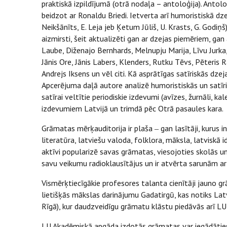
praktiskā izpildījumā (otrā nodaļa – antoloģija). Antol
beidzot ar Ronaldu Briedi. Ietverta arī humoristiskā dze
Neikšānīts, E. Leja jeb Ķetum Jūliš, U. Krasts, G. Godiņš)
aizmirsti, šeit aktualizēti gan ar dzejas piemēriem, gan
Laube, Diženajo Bernhards, Melnupju Marija, Līvu Jurka,
Jānis Ore, Jānis Labers, Klenders, Rutku Tēvs, Pēteris R
Andrejs Iksens un vēl citi. Kā asprātīgas satīriskās dz
Apcerējuma daļā autore analizē humoristiskās un satīri
satīrai veltītie periodiskie izdevumi (avīzes, žurnāli, 
izdevumiem Latvijā un trimdā pēc Otrā pasaules kara.
Grāmatas mērķauditorija ir plaša ‒ gan lasītāji, kurus 
literatūra, latviešu valoda, folklora, māksla, latviskā i
aktīvi popularizē savas grāmatas, viesojoties skolās u
savu veikumu radioklausītājus un ir atvērta sarunām ar
Vismērķtiecīgākie profesores talanta cienītāji jauno grā
lietišķās mākslas darinājumu Gadatirgū, kas notiks Lat
Rīgā), kur daudzveidīgu grāmatu klāstu piedāvās arī L
LU Akadēmiskā apgāda izdotās grāmatas var iegādāties A