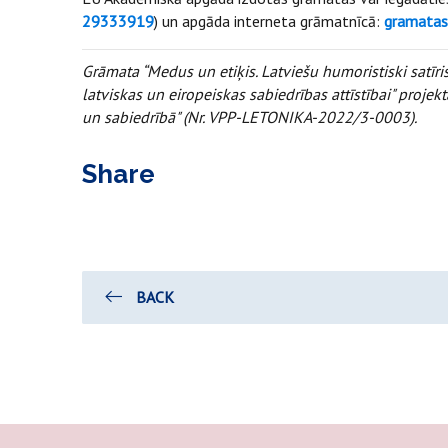
29333919
) un apgāda interneta grāmatnīcā:
gramatas.
Grāmata “Medus un etiķis. Latviešu humoristiski satīr
latviskas un eiropeiskas sabiedrības attīstībai" projekt
un sabiedrībā" (Nr. VPP-LETONIKA-2022/3-0003).
Share
BACK