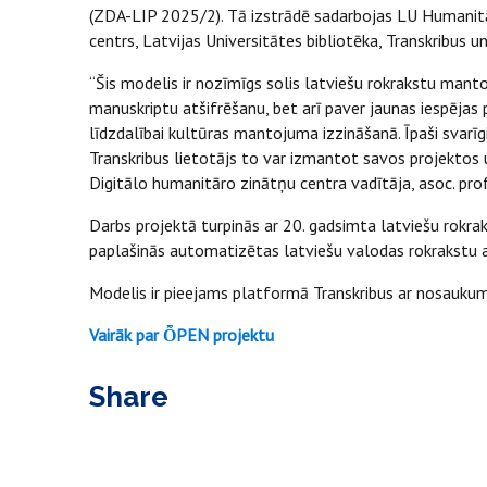
(ZDA-LIP 2025/2). Tā izstrādē sadarbojas LU Humanitā
centrs, Latvijas Universitātes bibliotēka, Transkribus
“Šis modelis ir nozīmīgs solis latviešu rokrakstu mant
manuskriptu atšifrēšanu, bet arī paver jaunas iespējas p
līdzdalībai kultūras mantojuma izzināšanā. Īpaši svarīgi,
Transkribus lietotājs to var izmantot savos projektos
Digitālo humanitāro zinātņu centra vadītāja, asoc. pro
Darbs projektā turpinās ar 20. gadsimta latviešu rokra
paplašinās automatizētas latviešu valodas rokrakstu 
Modelis ir pieejams platformā Transkribus ar nosauk
Vairāk par ȬPEN projektu
Share