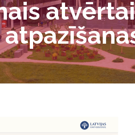
mais atvērtai
 atpazīšana