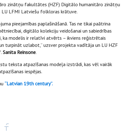
ro zinātņu fakultātes (HZF) Digitālo humanitāro zinātņu
 un LU LFMI Latviešu folkloras krātuve.
ojuma pieejamības paplašināšanā. Tas ne tikai paātrina
ētniecībai, digitālo kolekciju veidošanai un sabiedrības
 ka modelis ir relatīvi atvērts – ikviens reģistrētais
 un turpināt uzlabot,” uzsver projekta vadītāja un LU HZF
f.
Sanita Reinsone
.
kstu teksta atpazīšanas modeļa izstrādi, kas vēl vairāk
atpazīšanas iespējas.
umu
“Latvian 19th century”.