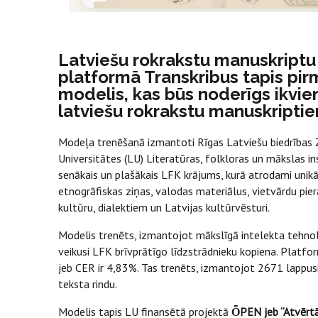
Latviešu rokrakstu manuskriptu p
platformā Transkribus tapis pir
modelis, kas būs noderīgs ikvie
latviešu rokrakstu manuskriptie
Modeļa trenēšanā izmantoti Rīgas Latviešu biedrības Zi
Universitātes (LU) Literatūras, folkloras un mākslas in
senākais un plašākais LFK krājums, kurā atrodami unikāl
etnogrāfiskas ziņas, valodas materiālus, vietvārdu pier
kultūru, dialektiem un Latvijas kultūrvēsturi.
Modelis trenēts, izmantojot mākslīgā intelekta tehnol
veikusi LFK brīvprātīgo līdzstrādnieku kopiena. Platfo
jeb CER ir 4,83%. Tas trenēts, izmantojot 2671 lappus
teksta rindu.
Modelis tapis LU finansētā projektā
ȬPEN jeb “Atvērtās