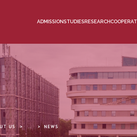
ADMISSION
STUDIES
RESEARCH
COOPERAT
UT US
...
NEWS