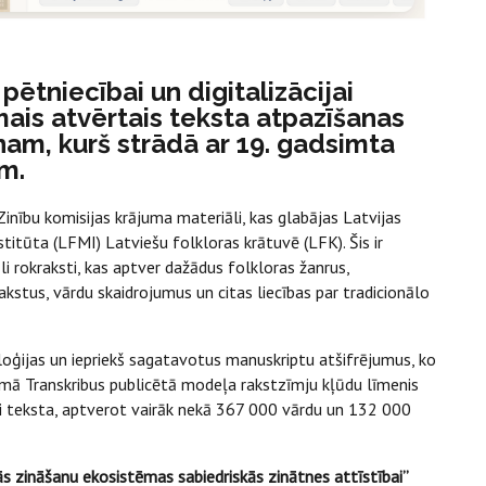
ētniecībai un digitalizācijai
mais atvērtais teksta atpazīšanas
nam, kurš strādā ar 19. gadsimta
m.
nību komisijas krājuma materiāli, kas glabājas Latvijas
stitūta (LFMI) Latviešu folkloras krātuvē (LFK). Šis ir
i rokraksti, kas aptver dažādus folkloras žanrus,
akstus, vārdu skaidrojumus un citas liecības par tradicionālo
oģijas un iepriekš sagatavotus manuskriptu atšifrējumus, ko
rmā Transkribus publicētā modeļa rakstzīmju kļūdu līmenis
i teksta, aptverot vairāk nekā 367 000 vārdu un 132 000
 zināšanu ekosistēmas sabiedriskās zinātnes attīstībai”