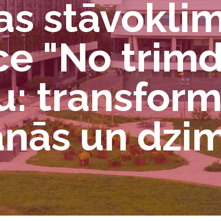
s stāvoklim
e "No trimd
: transform
anās un dzi