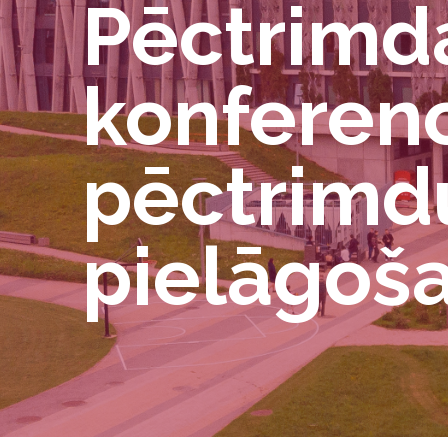
Pēctrimda
konferenc
pēctrimdu
pielāgoš