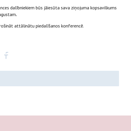
ences dalībniekiem būs jāiesūta sava ziņojuma kopsavilkums
 augustam
.
ošināt attālinātu piedalīšanos konferencē.