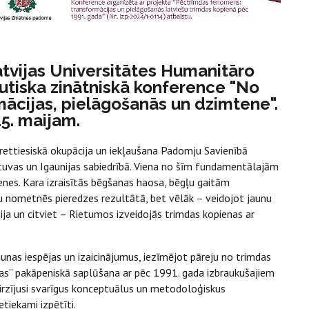
atvijas Universitātes Humanitāro
autiska zinātniskā konference "No
mācijas, pielāgošanās un dzimtene".
15. maijam.
rettiesiskā okupācija un iekļaušana Padomju Savienībā
etuvas un Igaunijas sabiedrībā. Viena no šīm fundamentālajām
nes. Kara izraisītās bēgšanas haosa, bēgļu gaitām
u nometnēs pieredzes rezultātā, bet vēlāk – veidojot jaunu
ānija un citviet – Rietumos izveidojās trimdas kopienas ar
aunas iespējas un izaicinājumus, iezīmējot pāreju no trimdas
das” pakāpeniskā saplūšana ar pēc 1991. gada izbraukušajiem
virzījusi svarīgus konceptuālus un metodoloģiskus
tiekami izpētīti.