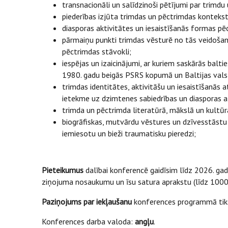
transnacionāli un salīdzinoši pētījumi par trimdu
piederības izjūta trimdas un pēctrimdas kontekst
diasporas aktivitātes un iesaistīšanās formas p
pārmaiņu punkti trimdas vēsturē no tās veidošanā
pēctrimdas stāvokli;
iespējas un izaicinājumi, ar kuriem saskārās balti
1980. gadu beigās PSRS kopumā un Baltijas valstī
trimdas identitātes, aktivitāšu un iesaistīšanās 
ietekme uz dzimtenes sabiedrības un diasporas at
trimda un pēctrimda literatūrā, mākslā un kultūr
biogrāfiskas, mutvārdu vēstures un dzīvesstāstu 
iemiesotu un bieži traumatisku pieredzi;
Pieteikumus
dalībai konferencē gaidīsim līdz 2026. ga
ziņojuma nosaukumu un īsu satura aprakstu (līdz 100
Paziņojums par iekļaušanu
konferences programmā tiks 
Konferences darba valoda:
angļu
.