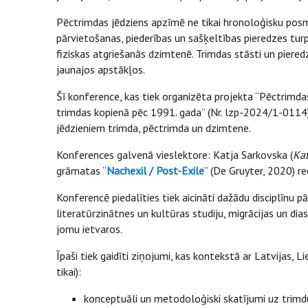
Pēctrimdas jēdziens apzīmē ne tikai hronoloģisku posmu
pārvietošanas, piederības un sašķeltības pieredzes turpi
fiziskas atgriešanās dzimtenē. Trimdas stāsti un pieredz
jaunajos apstākļos.
Šī konference, kas tiek organizēta projekta “Pēctrimd
trimdas kopienā pēc 1991. gada” (Nr. lzp-2024/1-0114) 
jēdzieniem trimda, pēctrimda un dzimtene.
Konferences galvenā vieslektore: Katja Sarkovska (
Ka
grāmatas “
Nachexil / Post-Exile
” (De Gruyter, 2020) r
Konferencē piedalīties tiek aicināti dažādu disciplīnu pā
literatūrzinātnes un kultūras studiju, migrācijas un dias
jomu ietvaros.
Īpaši tiek gaidīti ziņojumi, kas kontekstā ar Latvijas,
tikai):
konceptuāli un metodoloģiski skatījumi uz trimd