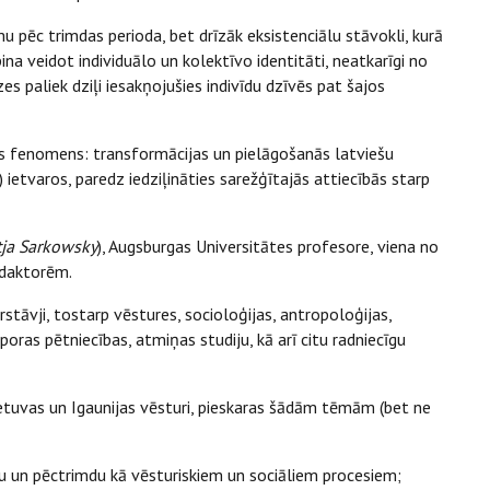
 pēc trimdas perioda, bet drīzāk eksistenciālu stāvokli, kurā
na veidot individuālo un kolektīvo identitāti, neatkarīgi no
es paliek dziļi iesakņojušies indivīdu dzīvēs pat šajos
as fenomens: transformācijas un pielāgošanās latviešu
ietvaros, paredz iedziļināties sarežģītajās attiecībās starp
tja Sarkowsky
), Augsburgas Universitātes profesore, viena no
edaktorēm.
rstāvji, tostarp vēstures, socioloģijas, antropoloģijas,
poras pētniecības, atmiņas studiju, kā arī citu radniecīgu
 Lietuvas un Igaunijas vēsturi, pieskaras šādām tēmām (bet ne
u un pēctrimdu kā vēsturiskiem un sociāliem procesiem;