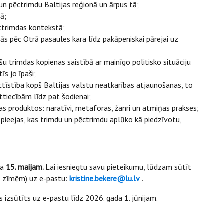
 un pēctrimdu Baltijas reģionā un ārpus tā;
ā;
ēctrimdas kontekstā;
s pēc Otrā pasaules kara līdz pakāpeniskai pārejai uz
ešu trimdas kopienas saistībā ar mainīgo politisko situāciju
s jo īpaši;
attīstība kopš Baltijas valstu neatkarības atjaunošanas, to
tiecībām līdz pat šodienai;
as produktos: naratīvi, metaforas, žanri un atmiņas prakses;
pieejas, kas trimdu un pēctrimdu aplūko kā piedzīvotu,
da
15. maijam.
Lai iesniegtu savu pieteikumu, lūdzam sūtīt
0 zīmēm) uz e-pastu:
kristine.bekere@lu.lv
.
izsūtīts uz e-pastu līdz 2026. gada 1. jūnijam.