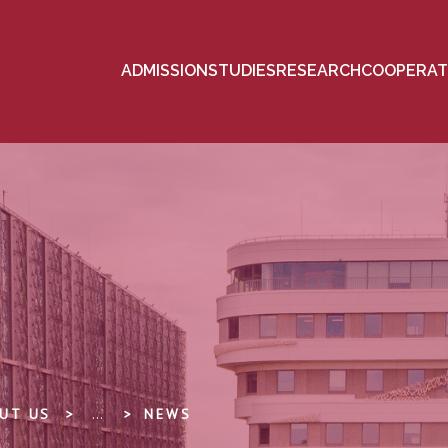
ADMISSION
STUDIES
RESEARCH
COOPERAT
UT US
...
NEWS