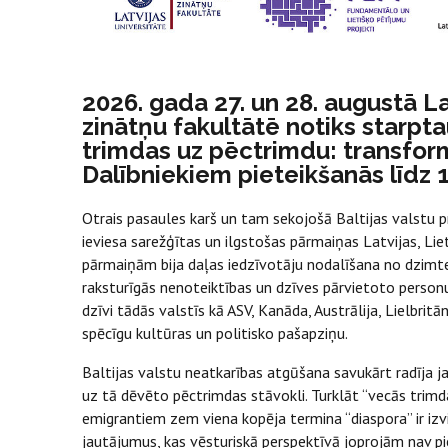
2026. gada 27. un 28. augustā L
zinātņu fakultātē notiks starpt
trimdas uz pēctrimdu: transfor
Dalībniekiem pieteikšanās līdz 
Otrais pasaules karš un tam sekojošā Baltijas valstu p
ieviesa sarežģītas un ilgstošas pārmaiņas Latvijas, Li
pārmaiņām bija daļas iedzīvotāju nodalīšana no dzimte
raksturīgās nenoteiktības un dzīves pārvietoto person
dzīvi tādās valstīs kā ASV, Kanāda, Austrālija, Lielbrit
spēcīgu kultūras un politisko pašapziņu.
Baltijas valstu neatkarības atgūšana savukārt radīja j
uz tā dēvēto pēctrimdas stāvokli. Turklāt “vecās trim
emigrantiem zem viena kopēja termina “diaspora” ir iz
jautājumus, kas vēsturiskā perspektīvā joprojām nav pie