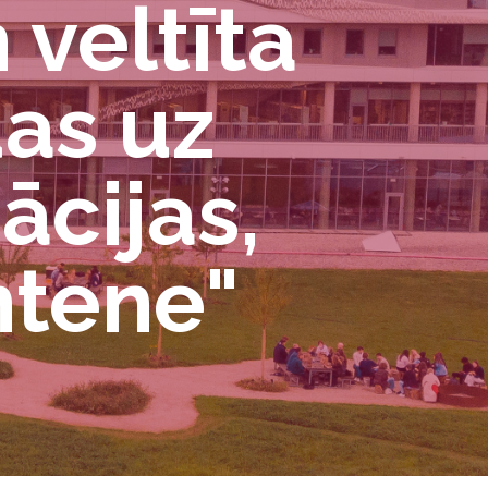
 veltīta
as uz
ācijas,
mtene"