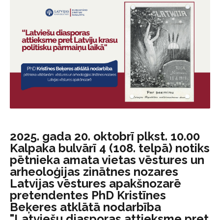
2025. gada 20. oktobrī plkst. 10.00
Kalpaka bulvārī 4 (108. telpā) notiks
pētnieka amata vietas vēstures un
arheoloģijas zinātnes nozares
Latvijas vēstures apakšnozarē
pretendentes PhD Kristīnes
Beķeres atklātā nodarbība
"Latviešu diasporas attieksme pret