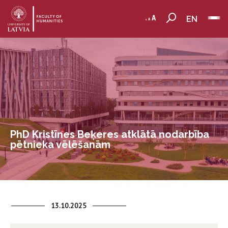
EN
PhD Kristīnes Beķeres atklātā nodarbība
pētnieka vēlēšanām
13.10.2025